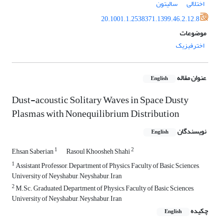
اختلالی
سالیتون
20.1001.1.2538371.1399.46.2.12.8
موضوعات
اخترفیزیک
عنوان مقاله
English
Dust-acoustic Solitary Waves in Space Dusty
Plasmas with Nonequilibrium Distribution
نویسندگان
English
1
2
Ehsan Saberian
Rasoul Khoosheh Shahi
1
Assistant Professor, Department of Physics, Faculty of Basic Sciences,
University of Neyshabur, Neyshabur, Iran
2
M.Sc. Graduated, Department of Physics, Faculty of Basic Sciences,
University of Neyshabur, Neyshabur, Iran
چکیده
English