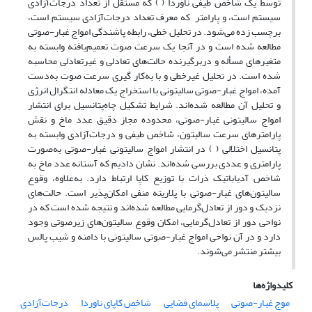
توسط یک شاخص طیفی ناوردا ( ) که مستقل از تعداد درجات‌آزادی
سیستم است، و پارامتر که معرف تعداد درجات‌آزادی سیستم است،
برچسب زده می‌شود. در تحلیل خطی، رابطه پاشندگی امواج غبار-صوتی
مطالعه شده است و در آنجا یک سرعت صوت تعمیم‌یافته وابسته به
متغیرهای مسأله و دربرگیرنده حالت‌های تعادلی و غیرتعادلی محاسبه
شده است. در تحلیل غیر‌خطی و با به‌کار گیری سرعت صوت به‌دست
آمده، امواج غبار-صوتی سالیتونی با استخراج یک معادله انتگرال انرژی
و تحلیل آن مطالعه شده‌اند. شرایط تشکیل چاه‌پتانسیل برای انتشار
امواج سالیتونی غبار-صوتی، محدوده مجاز دقیق عدد ماخ و نقش
پارامترهای سرعت سالیتون، شاخص طیفی و درجات‌آزادی وابسته به
پتانسیل اختلالی ( ) در انتشار امواج سالیتونی غبار-صوتی به‌صورت
پارامتری و عددی بررسی شده‌اند. نشان دادیم که آستانه عدد ماخ به
شاخص آدیاباتیک ذرات با توزیع کاپا ارتباط دارد. به‌علاوه، وقوع
سالیتون‌های غبار-صوتی با پلاریته منفی امکان‌پذیر است. حالت‌های
نزدیک و دور از تعادل‌گرمایی مطالعه شده‌اند و نتیجه شده است که در
نواحی دور از تعادل‌گرمایی، امکان وقوع سالیتون‌های زیرصوتی وجود
دارد و در آن نواحی امواج غبار-صوتی سالیتونی با دامنه و شیب پالس
بیشتر منتشر می‌شوند.
کلیدواژه‌ها
موج غبار-صوتی
پلاسمای فضایی
شاخص کاپای ناوردا
درجات‌آزادی