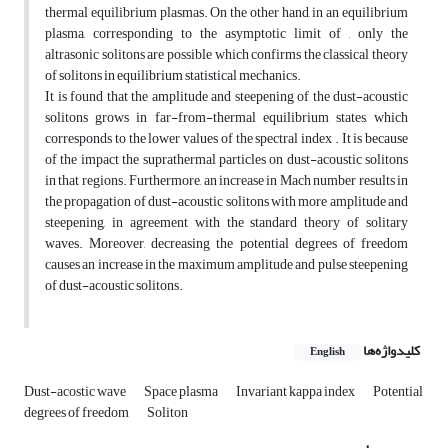
thermal equilibrium plasmas. On the other hand, in an equilibrium
plasma, corresponding to the asymptotic limit of , only the
altrasonic solitons are possible which confirms the classical theory
of solitons in equilibrium statistical mechanics.
It is found that the amplitude and steepening of the dust-acoustic
solitons grows in far-from-thermal equilibrium states, which
corresponds to the lower values of the spectral index . It is because
of the impact the suprathermal particles on dust-acoustic solitons
in that regions. Furthermore, an increase in Mach number results in
the propagation of dust-acoustic solitons with more amplitude and
steepening, in agreement with the standard theory of solitary
waves. Moreover, decreasing the potential degrees of freedom
causes an increase in the maximum amplitude and pulse steepening
of dust-acoustic solitons.
کلیدواژه‌ها
English
Dust-acostic wave
Space plasma
Invariant kappa index
Potential
degrees of freedom
Soliton