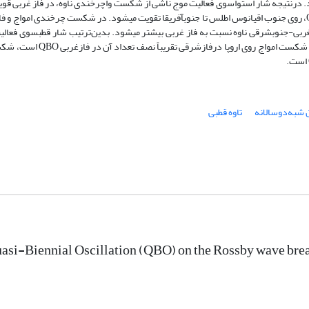
 درنتیجه شار استواسوی فعالیت موج ناشی از شکست واچرخندی ناوه، در فاز غربی قوی­ت
ربی-جنوب­شرقی ناوه نسبت به فاز غربی بیشتر می­شود. بدین‌ترتیب شار قطب­سوی فعالی
شکست چرخندی نسبت به فاز غربی بیشتر است. درنتیجه علاوه براینکه تعد
 شبه‌دوسالانه
تاوه قطبی
uasi-Biennial Oscillation (QBO) on the Rossby wave brea