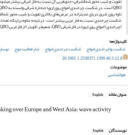
تقویت و شیب محورشمال­شرقی-­جنوب­غربی آن نسبت به فاز شرقی بیشتر می­شود.
ناوه روی شرق دریای مدیترانه در عرض‌های بالاتری تقویت و شیب محور شمال­غ
(چرخندی) امواج روی اروپا در فازشرقی QBO، ضعیف­تر (قوی­تر) از فازغربی QBO است.
کلیدواژه‌ها
شکست واچرخندی امواج
شکست چرخندی امواج
شار فعالیت موج
نوسان
20.1001.1.2538371.1399.46.3.12.0
موضوعات
هواشناسی
عنوان مقاله
English
king over Europe and West Asia: wave activity
نویسندگان
English