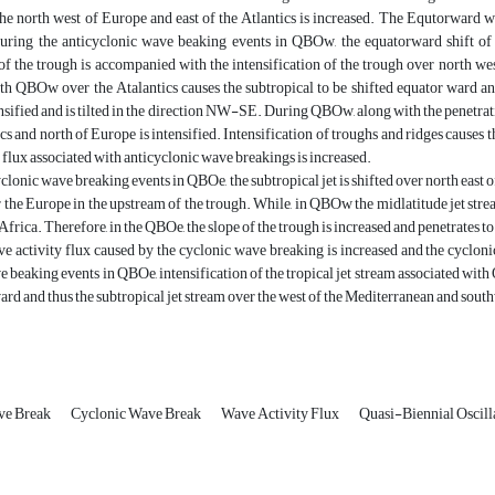
he north west of Europe and east of the Atlantics is increased. The Equtorward w
ring the anticyclonic wave beaking events in QBOw, the equatorward shift of th
 the trough is accompanied with the intensification of the trough over north west
th QBOw over the Atalantics causes the subtropical to be shifted equator ward and 
ensified and is tilted in the direction NW-SE. During QBOw, along with the penetratio
ics and north of Europe is intensified. Intensification of troughs and ridges causes
 flux associated with anticyclonic wave breakings is increased.
clonic wave breaking events in QBOe, the subtropical jet is shifted over north east o
r the Europe in the upstream of the trough. While, in QBOw the midlatitude jet stre
Africa. Therefore, in the QBOe, the slope of the trough is increased and penetrates t
e activity flux caused by the cyclonic wave breaking is increased and the cycl
 beaking events in QBOe, intensification of the tropical jet stream associated with 
ard and thus the subtropical jet stream over the west of the Mediterranean and south
ve Break
Cyclonic Wave Break
Wave Activity Flux
Quasi-Biennial Oscill