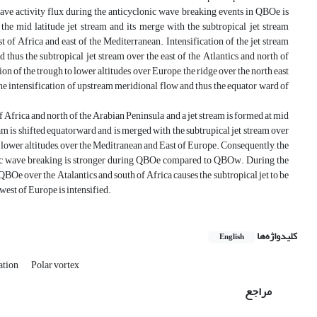
ave activity flux during the anticyclonic wave breaking events in QBOe is
e mid latitude jet stream and its merge with the subtropical jet stream
 of Africa and east of the Mediterranean. Intensification of the jet stream
thus the subtropical jet stream over the east of the Atlantics and north of
n of the trough to lower altitudes over Europe, the ridge over the north east
 the intensification of upstream meridional flow and thus the equator ward of
f Africa and north of the Arabian Peninsula and a jet stream is formed at mid
am is shifted equatorward and is merged with the subtrupical jet stream over
o lower altitudes, over the Meditranean and East of Europe. Consequently, the
onic wave breaking is stronger during QBOe compared to QBOw. During the
QBOe over the Atalantics and south of Africa causes the subtropical jet to be
west of Europe is intensified.
کلیدواژه‌ها
English
ation
Polar vortex
مراجع