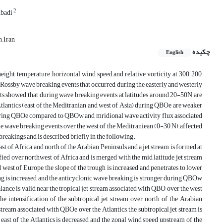
2
Abadi
, Iran
چکیده
English
ght, temperature, horizontal wind speed and relative vorticity at 300, 200,
c Rossby wave breaking events that occurred during the easterly and westerly
ts showed that during wave breaking events at latitudes around 20-50N are
Atlantics (east of the Meditranian and west of Asia) during QBOe are weaker
during QBOe compared to QBOw and mridional wave activity flux associated
 wave breaking events over the west of the Meditraniean (0-30 N), affected
breakings and is described briefly in the following.
st of Africa and north of the Arabian Peninsuls and a jet stream is formed at
fied over northwest of Africa and is merged with the mid latitude jet stream
west of Europe, the slope of the trough is increased and penetrates to lower
ng is increased and the anticyclonic wave breaking is stronger during QBOw
ce is valid near the tropical jet stream associated with QBO over the west
he intensification of the subtropical jet stream over north of the Arabian
stream associated with QBOe over the Atlantics, the subtropical jet stream is
he east of the Atlantics is decreased and the zonal wind speed upstream of the