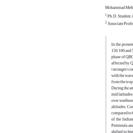
Mohammad Mehd
1
Ph.D. Student, 
2
Associate Profe
In the presen
150, 100 and 
phase of QBO
affected by Q
(stronger) c
with the wave
from the trop
During the an
mid latitudes
over southeas
altitudes. Co
compared to Q
of the Indian
Peninsula and
shifted to hi