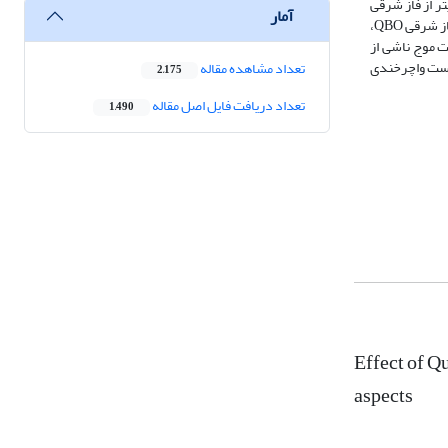
ر از فاز شرقی
آمار
QBO است. در شکست چرخندی امواج روی اروپا جت­­حاره شرقی وابسته به QBO، روی جنوب اقیانوس اطلس تا جنوب­آفریقا تقویت می­شود. در شکست چرخندی امواج و فاز شرقی QBO،
ت موج ناشی از
اد شکست­ امواج روی اروپا درفازشرقی تقریباً نصف تعداد آن در فازغربی QBO است، شکست­ واچرخندی
تعداد مشاهده مقاله
2,175
تعداد دریافت فایل اصل مقاله
1,490
Effect of Q
aspects