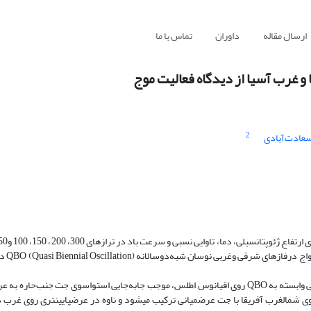
ارسال مقاله
داوران
تماس با ما
و ‌غرب آسیا از دیدگاه فعالیت موج
2
عادت‌آبادی
کمیت­های فعالیت مو
نتایج نشان داد که در شکست واچرخندی و فاز غربی QBO، تقویت جت­حاره غربی وابسته به QBO روی اقیانوس اطلس، موجب جابه‌جایی استواسوی جت­ 
ی شمال­غرب آفریقا با جت عرض­میانی ترکیب می­شود و ناوه در عرض­پایین­تری روی غرب د