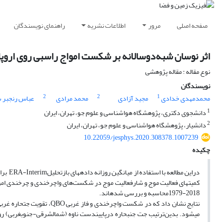
صفحه اصلی
مرور
اطلاعات نشریه
راهنمای نویسندگان
اثر نوسان شبه‌دوسالانه بر شکست امواج راسبی روی اروپا 
نوع مقاله : مقاله پژوهشی
نویسندگان
2
2
1
محمدمهدی خدادی
مجید آزادی
محمد مرادی
عباس رنجبر س
1
دانشجوی دکتری، پژوهشگاه هواشناسی و علوم جو، تهران، ایران
2
دانشیار، پژوهشگاه هواشناسی و علوم جو، تهران، ایران
10.22059/jesphys.2020.308378.1007239
چکیده
2018-1979محاسبه و بررسی شده­اند.
می­شود. بدین‌ترتیب جت جنب­حاره درپایین­دست ناوه (شمال­شرقی-جنوب­غربی) رو