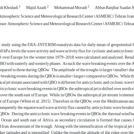
1
2
2
i Khodadi
Majid Azadi
Mohammad Moradi
Abbas Ranjbar Saadat 
Atmospheric Science and Meteorological Research Center (ASMERC), Tehran, Iran
ssor, Atmospheric Science and Meteorological Research Center (ASMERC), Tehran
t study, using the ERA-INTERIM reanalysis data for daily mean of geopotential hei
50 hPa levels, the wave activity and wave activity flux for cyclonic and anticycloni
, over Europe for the winter time 1979-2018, were calculated and analyzed. Resul
BO with easterly and westerly phases. As such, the wave breaking events over the 
ompared to those during QBOw. The amplitude of the troughs is larger (smaller) 
 breaking events during the QBOe is smaller (larger) compared to QBOw. While the
ical jet stream associated with QBO, is different for anticyclonic and cyclonic wave 
ticyclonic wave breaking events in QBOe, the subtropical jet is shifted over north ea
 over the south east of Europe. While, in QBOw the subtropical jet stream is intensi
t of Europe (White et al., 2015). Therefore, in the QBOw, over the Meditranean and 
nsequently, the equatorward wave activity flux caused by anticyclonic wave breaki
BOe. During the anticyclonic wave breaking events in QBOe, the thermal wind balan
 Ocean and south east of Africa, as secondary circulation is formed that causes t
 Iran, downstream of the trough. Along with the intensification of the tropical jet 
gher latitudes and is intensified. Unlike the trough the altitude of the ridge over t