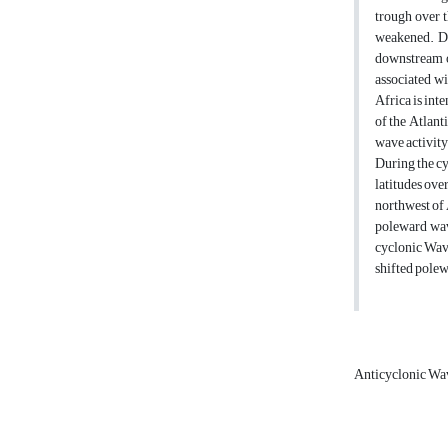
trough over t
weakened. Du
downstream of
associated wi
Africa is int
of the Atlant
wave activity
During the cy
latitudes ove
northwest of 
poleward wav
cyclonic Wave
shifted polew
Anticyclonic Wa