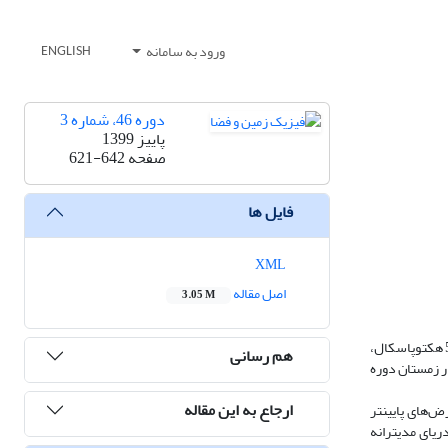
ورود به سامانه
ENGLISH
دوره 46، شماره 3
پاییز 1399
صفحه
621-642
فایل ها
XML
اصل مقاله
3.05 M
دراین مطالعه با استفاده از میانگین روزانه داده­های بازتحلیلERA-Interim برای ارتفاع ژئوپتانسیلی، دما، تاوایی نسبی و سرعت باد در ترازهای 300، 200، 150، 100 و50 هکتوپاسکال،
هم رسانی
ج و شارفعالیت موج در شکست‌های واچرخندی و چرخندی امواج درفازهای شرقی وغربی نوسان شبه‌دوسالانه QBO (Quasi Biennial Oscillation) در زمستان دوره
ارجاع به این مقاله
جنب‌حاره به عرض‌های پایین­تر
ریای مدیترانه