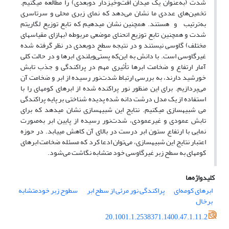
شدت (به‌عنوان یک میدان افت‌وخیزدار دوبعدی) را مطالعه می­کنیم.
تخمین‌های عددی ما نشان می‌‌‌دهد که نمای زبری محلی و سرتاسری
به‌ترتیب و هستند. همچنین نشان می​دهیم که تابع توزیع لگاریتم
شدت و همچنین تابع توزیع انحنای موضعی مربوطه (به­ازای مقیاس­های
مختلف) گاوسی نیستند و در نتیجه سطح دوبعدی در نظر گرفته شده
غیرگاوسی است. با دانش به این‌که پستی‌وبلندی ابرها و در حالت کلی
آمار ارتفاع و ضخامت ابرها تأثیری مهم در پراکندگی و جذب تابش
خورشید دارند، به بررسی ارتباط شدت‌نور رسیده از ابر و ضخامت آن
می‌‌‌پردازیم. برای این منظور نور پراکنده شده از ابرهای کومه​ای را با
استفاده از یک مدل درشت دانه شده پدیده شناختی بر پایه پراکندگی
می شبیه​سازی می​کنیم. نتایج این شبیه​سازی نشان می​دهد که برای
تابش عمودی و غیرعمودی، شدت‌نور رسیده از پایین ابر به‌صورت
نمایی با ارتفاع ستون ابر درست در بالای آن کاهش می​یابد. در حوزه
اعتبار نتایج این شبیه​سازی، می‌‌‌توان ادعا کرد که مسئله ضخامت ابرهای
کومه­ای به سطح زبر غیرگاوسی خود متشابه نگاشت می‌‌‌شود.
کلیدواژه‌ها
ابر‌های کومه‌ای
پراکندگی نور مرئی از سطح ابر
سطوح زبر خودمتشابه
برخال
20.1001.1.2538371.1400.47.1.11.2