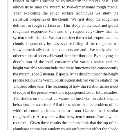
respect to earth’s surface, or equivalently the cloud’s base. This
allows us to map the system to two-dimensional rough media.
Then exploiting the rough surface techniques, we study the
statistical properties of the clouds. We first study the roughness,
defined for rough surfaces as . This study on the local and global
roughness exponents (α_l and α_g respectively) show that the
system is self-similar. We also consider the fractal properties of the
clouds. Importantly by least square fitting of the roughness we
show numerically that the exponents are and . We study also the
other statistical observables and their distributions. By studying the
distribution of the local curvature (for various scales) and the
height variable we conclude that these functions, and consequently
the system is not Gaussian. Especially the distribution of the height
profile follows the Weibull distribution, defined via the relation for
and zero otherwise. The reasoning of how this relation arises is out
of scope of the present work, and is postponed to our future studies.
The studies on the local curvature, defined via reveals the same
behaviors and structure. All of these show that the problem of the
width of cumulus clouds maps to a non-Gaussian self-similar
rough surface. Also we show that the system is mono-fractal, which
requires . Given these results, the authors think that the top of the
clouds are anomalous random rough surfaces that affect the albedo