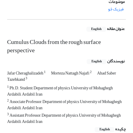
موضوعات
فیزیک جّو
عنوان مقاله
English
Cumulus Clouds from the rough surface
perspective
نویسندگان
English
1
2
Jafar Cheraghalizadeh
Morteza Nattagh Najafi
Ahad Saber
3
Tazehkand
1
Ph.D. Student, Department of physics, University of Mohaghegh
Ardabili, Ardabil, Iran
2
Associate Professor, Department of physics, University of Mohaghegh
Ardabili, Ardabil, Iran
3
Assistant Professor, Department of physics, University of Mohaghegh
Ardabili, Ardabil, Iran
چکیده
English