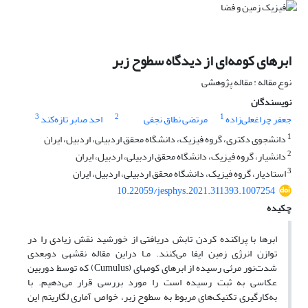
ابرهای کومه‌ای از دیدگاه سطوح زبر
نوع مقاله : مقاله پژوهشی
نویسندگان
3
2
1
جعفر چراغعلی‌زاده
مرتضی نطاق نجفی
احد صابر تازه‌کند
1
دانشجوی دکتری، گروه فیزیک، دانشگاه محقق اردبیلی، اردبیل، ایران
2
دانشیار، گروه فیزیک، دانشگاه محقق اردبیلی، اردبیل، ایران
3
استادیار، گروه فیزیک، دانشگاه محقق اردبیلی، اردبیل، ایران
10.22059/jesphys.2021.311393.1007254
چکیده
ابرها با پراکنده کردن تابش دریافتی از خورشید نقش زیادی را در
توازن انرژی زمین ایفا می‌‌‌کنند. مـا دراین مقاله نقشه​ی دوبعدی
شدت‌نور مرئی رسیده از ابرهای کومه­ای (Cumulus) که توسط دوربین
عکاسی به ثبت رسیده است را مورد بررسی قرار می‌‌‌دهیم. با
به‌کارگیری تکنیک‌های مربوط به سطوح زبر، خواص آماری لگاریتم این