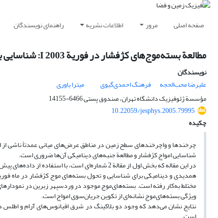
صفحه اصلی
مرور
اطلاعات نشریه
راهنمای نویسندگان
مطالعة بسته‌موج‌های کژفشار در فوریة 2003 I: شناسایی بسته‌های‌موج به روش‌های مختلف و بررسی ویژگی‌های آنها
نویسندگان
علیرضا محب‌الحجه
فرهنگ احمدی‌گیوی
میترا یاوری
مؤسسة ژئوفیزیک دانشگاه تهران، صندوق پستی 6466-14155
10.22059/jesphys.2005.79995
چکیده
چرخندها و واچرخندهای سطح زمین در مناطق عرض‌های میانی عمدتاً ناشی از ام
شناسایی امواج کژفشار و مطالعة جنبه‌های دینامیکی آن‌ها ضروری است.
مختلط به‌کار رفته است. بسته‌های‌موج موجود در وردسپهر زبرین در نمودارهای ه
ویژگی بسته‌های‌موج نشانه‌ای از تکوین جریان‌سوی امواج است.
نتایج نشان می‌دهد که وجود دو بلاکینگ در شرق اقیانوس‌های آرام و اطلس در
است.