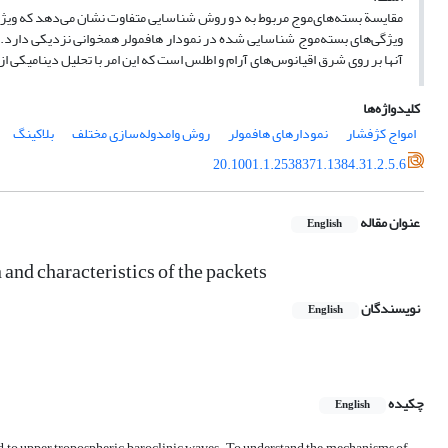
مقایسة بسته‌های‌موج مربوط به دو روش شناسایی متفاوت نشان می‌دهد که ویژگی
ویژگی‌های بسته‌موج شناسایی شده در نمودار هافمولر همخوانی نزدیکی دارد. ن
آنها بر روی شرق اقیانوس‌های آرام و اطلس است که این امر با تحلیل دینامیکی ا
کلیدواژه‌ها
امواج کژفشار
نمودارهای هافمولر
روش وامدوله‌سازی مختلف
بلاکینگ
20.1001.1.2538371.1384.31.2.5.6
عنوان مقاله
English
 and characteristics of the packets
نویسندگان
English
چکیده
English