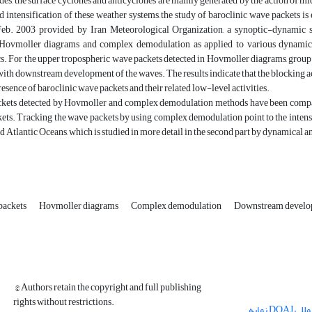
des, the surface cyclones and anticyclones are mainly generated by the action of 
 intensification of these weather systems, the study of baroclinic wave packets is es
. 2003 provided by Iran Meteorological Organization, a synoptic-dynamic stu
Hovmoller diagrams and complex demodulation as applied to various dynamical
cs. For the upper tropospheric wave packets detected in Hovmoller diagrams, group v
 with downstream development of the waves. The results indicate that the blocking acti
presence of baroclinic wave packets and their related low-level activities.
kets detected by Hovmoller and complex demodulation methods have been compared
ets. Tracking the wave packets by using complex demodulation point to the intensif
nd Atlantic Oceans, which is studied in more detail in the second part by dynamical a
packets
Hovmoller diagrams
Complex demodulation
Downstream devel
© Authors retain the copyright and full publishing
rights without restrictions.
مجله فیزیک زمین و فضا در پایگاه بین المللی DOAJ نمایه