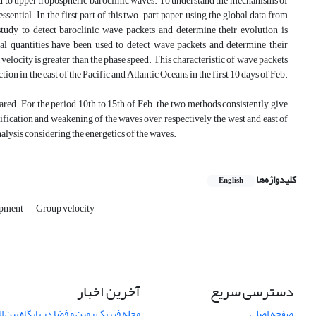
mid to upper tropospheric baroclinic waves. To understand the mechanisms of
sential. In the first part of this two-part paper, using the global data from
dy to detect baroclinic wave packets and determine their evolution is
 quantities have been used to detect wave packets and determine their
elocity is greater than the phase speed. This characteristic of wave packets
on in the east of the Pacific and Atlantic Oceans in the first 10 days of Feb.
. For the period 10th to 15th of Feb. the two methods consistently give
ication and weakening of the waves over, respectively, the west and east of
nalysis considering the energetics of the waves.
کلیدواژه‌ها
English
opment
Group velocity
دسترسی سریع
آخرین اخبار
صفحه اصلی