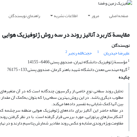
صفحه اصلی
مرور
اطلاعات نشریه
راهنمای نویسندگان
مقایسة کاربرد آنالیز روند در سه روش ژئوفیزیک هوایی
نویسندگان
2
1
علیرضا حیدریان
حجت‌الله رنجبر
1
مؤسسة ژئوفیزیک دانشگاه تهران، صندوق پستی 6466- 14155
2
گروه مهندسی معدن دانشگاه شهید باهنر کرمان، صندوق پستی 133- 76175
چکیده
تحلیل روند سطحی نوع خاصی از رگرسیون چندگانه است که در آن متغیرهای 
مطلوب دیگری باشد. در این روش بهترین سطحی را که بتوان به‌کمک آن مقدار متغ
بین آنها کمک شایانی به تفسیر داده‌ها می‌کند.
آشکارسازهای پرتوزایی، مورد بررسی قرار گرفته است. با در نظر گرفتن رون
مقاومت ویژه روندی مشابه و عکس روند مقادیر شمارش پتاسیم دارند و در نهایت