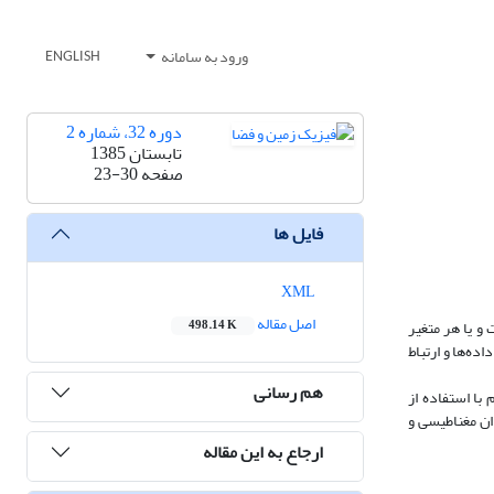
ورود به سامانه
ENGLISH
دوره 32، شماره 2
تابستان 1385
صفحه
23-30
فایل ها
XML
اصل مقاله
 یا هر متغیر
498.14 K
ه‌ها و ارتباط
هم رسانی
 مقاومت ویژه در بسامد 4600 هرتز و شمارش پتاسیم با استفاده از
ان مغناطیسی و
ارجاع به این مقاله