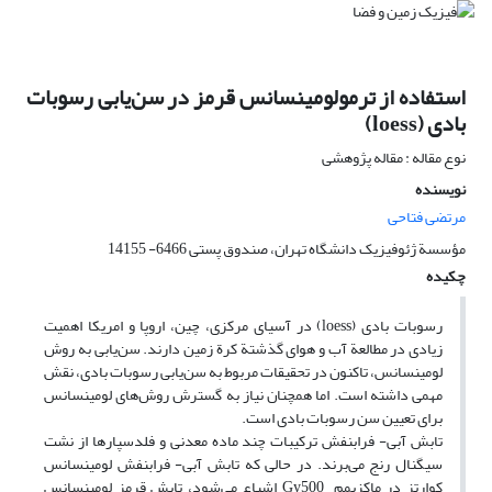
استفاده از ترمولومینسانس قرمز در سن‌یابی رسوبات
بادی (loess)
نوع مقاله : مقاله پژوهشی
نویسنده
مرتضی فتاحی
مؤسسة ژئوفیزیک دانشگاه تهران، صندوق پستی 6466- 14155
چکیده
رسوبات بادی (loess) در آسیای مرکزی، چین، اروپا و امریکا اهمیت
زیادی در مطالعة آب و هوای گذشتة کرة زمین دارند. سن‌یابی به روش
لومینسانس، تاکنون در تحقیقات مربوط به سن‌یابی رسوبات بادی، نقش
مهمی داشته است. اما همچنان نیاز به گسترش روش‌های لومینسانس
برای تعیین سن رسوبات بادی است.
تابش آبی- فرابنفش ترکیبات چند ماده معدنی و فلدسپارها از نشت
سیگنال رنج می‌برند. در حالی که تابش آبی- فرابنفش لومینسانس
کوارتز در ماکزیمم Gy500 اشباع می‌شود، تابش قرمز لومینسانس