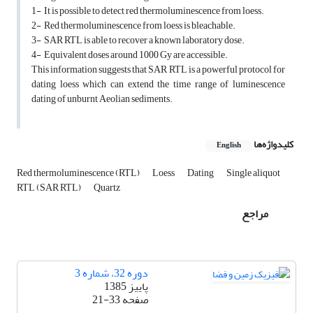
1- It is possible to detect red thermoluminescence from loess.
2- Red thermoluminescence from loess is bleachable.
3- SAR RTL is able to recover a known laboratory dose.
4- Equivalent doses around 1000 Gy are accessible.
This information suggests that SAR RTL is a powerful protocol for
dating loess which can extend the time range of luminescence
dating of unburnt Aeolian sediments.
کلیدواژه‌ها
English
Red thermoluminescence (RTL)
Loess
Dating
Single aliquot
RTL (SAR RTL)
Quartz
مراجع
دوره 32، شماره 3
پاییز 1385
صفحه
21-33