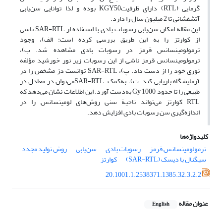
گرمایی (RTL) دارای ظرفیتKGY50 بوده و لذا توانایی سن‌یابی
آتشفشانی تا 2 میلیون سال را دارد.
این مقاله امکان سن‌یابی رسوبات بادی با استفاده از SAR-RTL ناشی
از کوارتز را به این طریق بررسی کرده است:‌ الف)، وجود
ترمولومینسانس قرمز در رسوبات بادی مشاهده شد. ب)،
ترمولومینسانس قرمز ناشی از این رسوبات زیر نور خورشید مؤلفه
نوری خود را از دست داد. پ)، SAR-RTL توانست دز مشخص را در
آزمایشگاه بازیابی کند. ت)، به‌کمک SAR-RTLمی‌توان دز معادل دز
طبیعی را تا حدود Gy 1000 به‌دست آورد. این اطلاعات نشان می‌دهد که
RTL کوارتز می‌تواند ناحیة سنی روش‌های لومینسانس را در
اندازه‌گیری سن رسوبات بادی افزایش دهد.
کلیدواژه‌ها
ترمولومینسانس قرمز
رسوبات بادی
سن‌یابی
روش تولید مجدد
سیگنال با دیسک (SAR-RTL)
کوارتز
20.1001.1.2538371.1385.32.3.2.2
عنوان مقاله
English