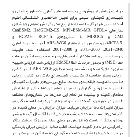
در این پژوهش از روش‌های ریزمقیاس­نمایی آماری به‌منظور پیش­یابی و
شبیه­سازی کمیت­های اقلیمی برای تعیین شاخص­های خشکسالی اقلیم
آینده استان هرمزگان با استفاده از پنج مدل گردش عمومی جو شامل
مدل‌های CanESM2، HadGEM2-ES، MPI-ESM-MR، GFDL-
CM3 و MIROC5 با سناریوهای RCP2.6، RCP4.5 و
RCP8.5قابل‌دسترس در نرم­افزار LARS-WG6 در سه دوره آماری
2040-2021، 2060-2041 و 2080-2061 استفاده شد. قابلیت
ریزمقیاس­نمایی با استفاده از شاخص‌های ضریب تعیین، میانگین مربعات
خطا (MSE) و مجذور مربعات خطا (RMSE) ارزیابی شد. ارزیابی شبیه­
سازی دمای کمینه و بیشینه توسط مدل­های LARS-WG6، در کلاس
ارزیابی بسیار مناسب تا مناسب و شبیه­سازی بارش در کلاس ارزیابی
مناسب تا متوسط طبقه‌بندی شدند. نتایج بررسی‌های تغییرات کمیت­های
اقلیمی با مدل‌‌های گزارش پنجم در تمام دوره‌ها حاکی از افزایش
دماهای کمینه و بیشینه در تمام این مدل‌ها در سناریوهای مختلف
اقلیمی در دوره­های آینده است، و هرچه از دوره پایه فاصله بگیریم،
میزان تغییرات دما افزایش می‌یابد. میزان افزایش در دمای کمینه در
اکثر مدل‌ها نسبت به دمای بیشینه در طی 20 تا 80 سال آینده بیشتر
بوده و بیانگر آن است که افزایش در دمای استان هرمزگان بیشتر متأثر
از افزایش در دمای کمینه می­باشد. اغلب مدل­ها افزایش میزان بارندگی
در هر سه دوره را نشان می­دهند به گونه­ای که میانگین تمام مدل­ها در