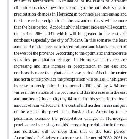
minimum temperature. Examination of the results of different
climatic scenarios shows that according to the optimistic scenario,
precipitation changes in Hormozgan province are increasing and
this increase in precipitation in the east and northeast will be more
than the base period. Accordingly, the largest increase will occur in
the period 2060-2041, which will be greater in the east and
northeast (especially the city of Rudan). In this scenario, the least
amount of rainfall occurs in the central areas and islands and part of
the west of the province. According to the optimistic and moderate
scenarios, precipitation changes in Hormozgan province are
increasing and this increase in precipitation in the east and
northeast is more than yhat of the base period. Also in the center
and north of the province the precipitation will be less. The highest
increase in precipitation in the period 2060-2041 by 4-64 mm
varies in the stations of the province and this increase is in the east
and northeast (Rudan city) by 64 mm. In this scenario, the least
amount of rain will occur in the central and northern areas and part
of the west of the province in Parsian city. According to the
pessimistic scenario, the precipitation changes in Hormozgan
province are increasing and this increase in precipitation in the east
and northeast will be more than that of the base period.
Accordingly, the highest rain increase in the period 2080-2061 is