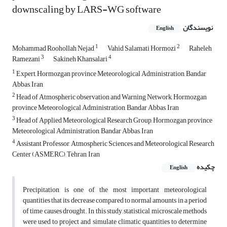
downscaling by LARS-WG software
نویسندگان
English
1
2
Mohammad Roohollah Nejad
Vahid Salamati Hormozi
Raheleh
3
4
Ramezani
Sakineh Khansalari
1
Expert, Hormozgan province Meteorological Administration, Bandar
Abbas, Iran
2
Head of Atmospheric observation and Warning Network, Hormozgan
province Meteorological Administration, Bandar Abbas, Iran
3
Head of Applied Meteorological Research Group, Hormozgan province
Meteorological Administration, Bandar Abbas, Iran
4
Assistant Professor, Atmospheric Sciences and Meteorological Research
Center (ASMERC), Tehran, Iran
چکیده
English
Precipitation is one of the most important meteorological
quantities that its decrease compared to normal amounts in a period
of time causes drought. In this study, statistical microscale methods
were used to project and simulate climatic quantities to determine