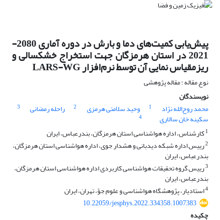
پیش‌یابی کمیت‌های دما و بارش در دوره آماری 2080-
2021 در استان هرمزگان جهت استخراج خشکسالی و
ریزمقیاس نمایی آن توسط نرم‌افزار LARS-WG
نوع مقاله : مقاله پژوهشی
نویسندگان
3
2
1
محمد روح‌الله نژاد
وحید سلامتی هرمزی
راحله رمضانی
4
سکینه خان سالاری
1
کارشناس، اداره هواشناسی استان هرمزگان، بندرعباس، ایران
2
رییس اداره شبکه دیدبانی و هشدار جوی، اداره هواشناسی استان هرمزگان،
بندرعباس، ایران
3
رییس گروه تحقیقات هواشناسی کاربردی اداره هواشناسی استان هرمزگان،
بندرعباس، ایران
4
استادیار، پژوهشگاه هواشناسی و علوم جوّ، تهران، ایران
10.22059/jesphys.2022.334358.1007383
چکیده