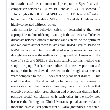
indices that used the amount of total precipitation. Specifically, the
2
comparison between eRDI-vs-RDI and aSPI-vs-SPI showed R
2
values higher than 0.98 and SPEI-vs-SPEIEP showed R
values
higher than 0.96. In addition, SPI, aSPI, RDI, and eRDI indices were
highly correlated with each other.
This similarity of behavior exists in determining the most
appropriate method of drought zoning in the studied area. To better
dissociate between different methods and determine the optimum
one, we looked at root mean square error (RMSE) values. Based on
RMSE values the optimum method of zoning severe and extreme
drought events was the ordinary kriging method. However, in the
case of SPEI and SPEIEP, the most suitable zoning method was
simple kriging. Furthermore, indices that use evaporation and
transpiration better showed the extent of the drought area in recent
years compared to the SPI index that only considers rainfall. This
could be due to the effect of global warming on increase in
evaporation and transpiration. We may therefore conclude that
effective precipitation, precipitation, and evapotranspiration had a
positive spatial correlation with each other in the study area
because the findings of Global Moran's spatial autocorrelation
index indicated cluster patterns for all 6 drought indices in the area.