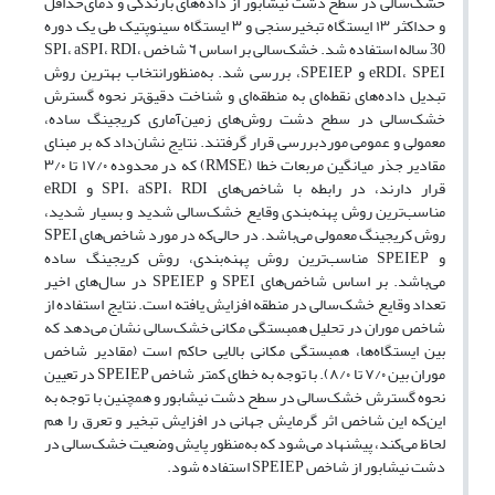
خشک‌سالی در سطح دشت نیشابور از داده‌های بارندگی و دمای‌حداقل
و حداکثر ۱۳ ایستگاه تبخیرسنجی و ۳ ایستگاه سینوپتیک طی یک دوره
30 ساله استفاده شد. خشک‌سالی بر اساس ٦ شاخص SPI، aSPI، RDI،
eRDI، SPEI و SPEIEP، بررسی شد. به‌منظورانتخاب بهترین روش
تبدیل داده‌های نقطه‌ای به منطقه‌ای و شناخت دقیق‌تر نحوه گسترش
خشک‌سالی در سطح دشت روش‌های زمین‌آماری کریجینگ ساده،
معمولی و عمومی موردبررسی قرار گرفتند. نتایج نشان‌داد که بر مبنای
مقادیر جذر میانگین مربعات خطا (RMSE) که در محدوده ۱٧/۰ تا ۳/۰
قرار دارند، در رابطه با شاخص‌های SPI، aSPI، RDI و eRDI
مناسب‌ترین روش پهنه‌بندی وقایع خشک‌سالی شدید و بسیار شدید،
روش کریجینگ معمولی می‌باشد. در حالی‌که در مورد شاخص‌های SPEI
و SPEIEP مناسب‌ترین روش پهنه‌بندی، روش کریجینگ ساده
می‌باشد. بر اساس شاخص‌های SPEI و SPEIEP در سال‌های اخیر
تعداد وقایع خشک‌سالی در منطقه افزایش یافته است. نتایج استفاده از
شاخص موران در تحلیل همبستگی مکانی خشک‌سالی نشان می‌دهد که
بین ایستگاه‌ها، همبستگی مکانی بالایی حاکم است (مقادیر شاخص
موران بین ٧/۰ تا ۸/۰). با توجه به خطای کمتر شاخص SPEIEP در تعیین
نحوه گسترش خشک‌سالی در سطح دشت نیشابور و همچنین با توجه به
این‌که این شاخص اثر گرمایش جهانی در افزایش تبخیر و تعرق را هم
لحاظ می‌کند، پیشنهاد می‌شود که به‌منظور پایش وضعیت خشک‌سالی در
دشت نیشابور از شاخص SPEIEP استفاده شود.