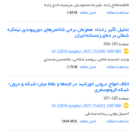
فاطمه فلاح زاده، علیرضا محمودیان، مرضیه دادی زاده
مشاهده مقاله
اصل مقاله
1.89 M
تحلیل تأثیر رخداد هم‌زمان برخی شاخص‌های دورپیوندی نیمکره
شمالی بر دمای زمستانه ایران
صفحه
165-184
10.22059/jesphys.2023.352360.1007482
وحید خجسته غلامی، برومند صلاحی، غلامحسن محمدی
مشاهده مقاله
اصل مقاله
1.76 M
اتلاف امواج درونی خورشید در لایه‌ها و نقاط میان-شبکه و درون-
شبکه کروموسفری
صفحه
185-197
10.22059/jesphys.2023.354202.1007496
احسان توابی، ریحانه صادقی
مشاهده مقاله
اصل مقاله
1020.48 K