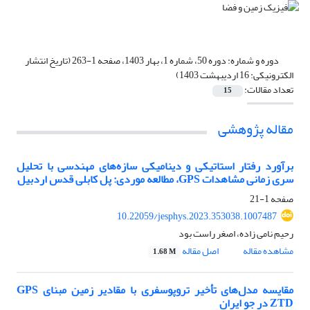
دوره و شماره:
دوره 50، شماره 1، بهار 1403، صفحه 1-263 (تاریخ انتشار
الکترونیکی: 16 اردیبهشت 1403)
تعداد مقالات:
15
مقاله پژوهشی
برآورد رفتار استاتیکی و دینامیکی سازه‌های مهندسی با تحلیل
سری زمانی مشاهدات GPS، مطالعه موردی: پل کابلی قدس اردبیل
صفحه
1-21
10.22059/jesphys.2023.353038.1007487
رحیم نامی زاده، اصغر راست بود
مشاهده مقاله
اصل مقاله
1.68 M
مقایسه مدل‌های تأخیر تروپوسفری با مقادیر زمین مبنای GPS
ZTD در جو ایران