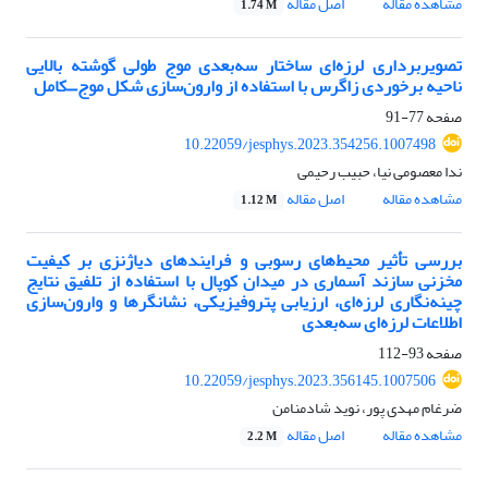
مشاهده مقاله
اصل مقاله
1.74 M
تصویربرداری لرزه‌ای ساختار سه‌بعدی موج طولی گوشته بالایی
ناحیه برخوردی زاگرس با استفاده از وارون‌سازی شکل موج⎽کامل
صفحه
77-91
10.22059/jesphys.2023.354256.1007498
ندا معصومی نیا، حبیب رحیمی
مشاهده مقاله
اصل مقاله
1.12 M
بررسی تأثیر محیط‌های رسوبی و فرایندهای دیاژنزی بر کیفیت
مخزنی سازند آسماری در میدان کوپال با استفاده از تلفیق نتایج
چینه‌نگاری لرزه‌ای، ارزیابی پتروفیزیکی، نشانگرها و وارون‌سازی
اطلاعات لرزه‌ای سه‌بعدی
صفحه
93-112
10.22059/jesphys.2023.356145.1007506
ضرغام مهدی‌ پور، نوید شادمنامن
مشاهده مقاله
اصل مقاله
2.2 M