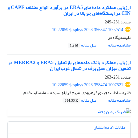
ارزیابی عملکرد داده‌های ERA5 در برآورد انواع مختلف CAPE و
CIN در ایستگاه‌های جو بالا در ایران
صفحه
231-249
10.22059/jesphys.2023.356847.1007514
نفیسه پگاه فر
مشاهده مقاله
اصل مقاله
1.2 M
ارزیابی عملکرد بانک داده‌های بازتحلیل ERA5 و MERRA2 در
تخمین میزان عمق برف در شمال غرب ایران
صفحه
251-263
10.22059/jesphys.2023.358474.1007521
فائزه سادات مجیدی کرهرودی، مریم قرایلو، سیده سمانه ثابت قدم
مشاهده مقاله
اصل مقاله
884.33 K
مقالات آماده انتشار