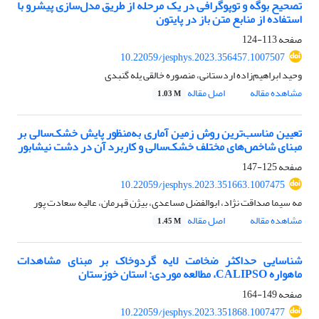
تصحیح بوگه و توپوگرافی در یک مرحله از طریق مدل‌سازی پیشرو با
استفاده از منابع متن باز در پایتون
صفحه
113-124
10.22059/jesphys.2023.356457.1007507
وحید ابراهیم‌زاده اردستانی، منصوره خالقی یله گنبدی
مشاهده مقاله
اصل مقاله
1.03 M
تعیین مناسب‌ترین روش زمین آماری به‌منظور پایش خشک‌سالی بر
مبنای شاخص‌های مختلف خشک‌سالی و کاربرد آن در دشت نیشابور
صفحه
125-147
10.22059/jesphys.2023.351663.1007475
مه سیما صداقت‌ نژاد، ابوالفضل مساعدی، بیژن قهرمان، عالیه سعادت پور
مشاهده مقاله
اصل مقاله
1.45 M
شناسایی حداکثر ضخامت لایه گردوخاک بر مبنای مشاهدات
ماهواره CALIPSO، مطالعه موردی: استان خوزستان
صفحه
149-164
10.22059/jesphys.2023.351868.1007477