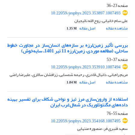
صفحه
23-36
10.22059/jesphys.2023.353897.1007493
علی سام خانیانی، روح الله نائیجیان
مشاهده مقاله
اصل مقاله
1.35 M
بررسی تأثیر زمین‌لرزه بر سازه‌های انسان‌ساز در مجاورت خطوط
ساحلی، (مطالعه موردی، زمین‌لرزه 11 تیر 1401، سایه‌خوش)
صفحه
37-53
10.22059/jesphys.2023.353910.1007494
مریم راه‌بانی، دانیال قادری، رحیمه شمسایی، زرافشان سالاری، علیرضا راضی
مشاهده مقاله
اصل مقاله
1.84 M
استفاده از وارون‌سازی مرز تیز و نواحی شکاف برای تفسیر بهینه
داد‌ه‌های مگنتوتلوریک در شمال‌غرب ایران
صفحه
55-76
10.22059/jesphys.2023.354168.1007495
سعید قنبری فر، منصوره منتهایی