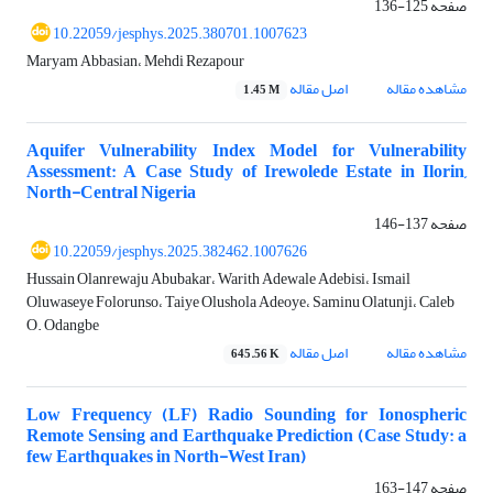
صفحه
125-136
10.22059/jesphys.2025.380701.1007623
Maryam Abbasian، Mehdi Rezapour
مشاهده مقاله
اصل مقاله
1.45 M
Aquifer Vulnerability Index Model for Vulnerability
Assessment: A Case Study of Irewolede Estate in Ilorin,
North-Central Nigeria
صفحه
137-146
10.22059/jesphys.2025.382462.1007626
Hussain Olanrewaju Abubakar، Warith Adewale Adebisi، Ismail
Oluwaseye Folorunso، Taiye Olushola Adeoye، Saminu Olatunji، Caleb
O. Odangbe
مشاهده مقاله
اصل مقاله
645.56 K
Low Frequency (LF) Radio Sounding for Ionospheric
Remote Sensing and Earthquake Prediction (Case Study: a
few Earthquakes in North-West Iran)
صفحه
147-163