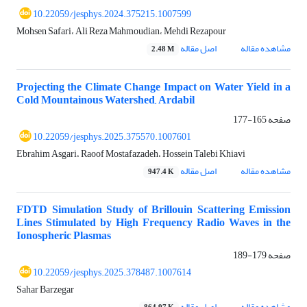
10.22059/jesphys.2024.375215.1007599
Mohsen Safari، Ali Reza Mahmoudian، Mehdi Rezapour
مشاهده مقاله
اصل مقاله
2.48 M
Projecting the Climate Change Impact on Water Yield in a
Cold Mountainous Watershed, Ardabil
صفحه
165-177
10.22059/jesphys.2025.375570.1007601
Ebrahim Asgari، Raoof Mostafazadeh، Hossein Talebi Khiavi
مشاهده مقاله
اصل مقاله
947.4 K
FDTD Simulation Study of Brillouin Scattering Emission
Lines Stimulated by High Frequency Radio Waves in the
Ionospheric Plasmas
صفحه
179-189
10.22059/jesphys.2025.378487.1007614
Sahar Barzegar
مشاهده مقاله
اصل مقاله