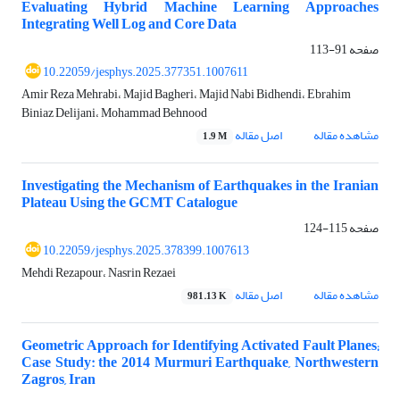
Evaluating Hybrid Machine Learning Approaches
Integrating Well Log and Core Data
صفحه
91-113
10.22059/jesphys.2025.377351.1007611
Amir Reza Mehrabi، Majid Bagheri، Majid Nabi Bidhendi، Ebrahim
Biniaz Delijani، Mohammad Behnood
مشاهده مقاله
اصل مقاله
1.9 M
Investigating the Mechanism of Earthquakes in the Iranian
Plateau Using the GCMT Catalogue
صفحه
115-124
10.22059/jesphys.2025.378399.1007613
Mehdi Rezapour، Nasrin Rezaei
مشاهده مقاله
اصل مقاله
981.13 K
Geometric Approach for Identifying Activated Fault Planes;
Case Study: the 2014 Murmuri Earthquake, Northwestern
Zagros, Iran