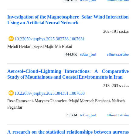
864.97 K
Investigation of the Magnetosphere-Solar Wind Interaction
Using an Artificial Neural Network
صفحه
191-202
10.22059/jesphys.2025.382738.1007631
Mehdi Heidari، Seyed Majid Mir Rokni
مشاهده مقاله
اصل مقاله
444.6 K
Aerosol-Cloud-Lightning Interactions: A Comparative
Study of Mountainous and Coastal Environments in Iran
صفحه
203-218
10.22059/jesphys.2025.384351.1007638
Reza Ramezani، Maryam Gharaylou، Majid Mazraeh Farahani، Nafiseh
Pegahfar
مشاهده مقاله
اصل مقاله
1.37 M
A research on the statistical relationships between auroras