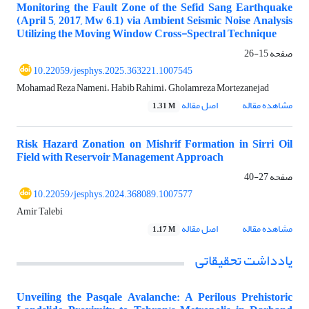
Monitoring the Fault Zone of the Sefid Sang Earthquake
(April 5, 2017, Mw 6.1) via Ambient Seismic Noise Analysis
Utilizing the Moving Window Cross-Spectral Technique
صفحه
15-26
10.22059/jesphys.2025.363221.1007545
Mohamad Reza Nameni، Habib Rahimi، Gholamreza Mortezanejad
مشاهده مقاله
اصل مقاله
1.31 M
Risk Hazard Zonation on Mishrif Formation in Sirri Oil
Field with Reservoir Management Approach
صفحه
27-40
10.22059/jesphys.2024.368089.1007577
Amir Talebi
مشاهده مقاله
اصل مقاله
1.17 M
یادداشت تحقیقاتی
Unveiling the Pasqale Avalanche: A Perilous Prehistoric