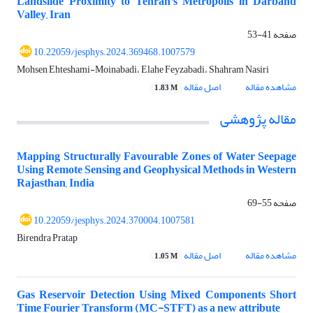
Landslide Proximity to Tehran's Metropolis in Darband
Valley, Iran
صفحه
41-53
10.22059/jesphys.2024.369468.1007579
Mohsen Ehteshami-Moinabadi، Elahe Feyzabadi، Shahram Nasiri
مشاهده مقاله
اصل مقاله
1.83 M
مقاله پژوهشی
Mapping Structurally Favourable Zones of Water Seepage
Using Remote Sensing and Geophysical Methods in Western
Rajasthan, India
صفحه
55-69
10.22059/jesphys.2024.370004.1007581
Birendra Pratap
مشاهده مقاله
اصل مقاله
1.05 M
Gas Reservoir Detection Using Mixed Components Short
Time Fourier Transform (MC-STFT) as a new attribute