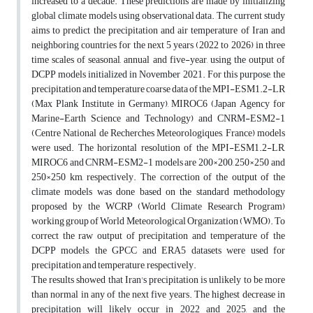
increased to a decade. These predictions are made by initializing
global climate models using observational data. The current study
aims to predict the precipitation and air temperature of Iran and
neighboring countries for the next 5 years (2022 to 2026) in three
time scales of seasonal, annual and five-year, using the output of
DCPP models initialized in November 2021. For this purpose, the
precipitation and temperature coarse data of the MPI-ESM1.2-LR
(Max Plank Institute in Germany), MIROC6 (Japan Agency for
Marine-Earth Science and Technology) and CNRM-ESM2-1
(Centre National de Recherches Meteorologiques, France) models
were used. The horizontal resolution of the MPI-ESM1.2-LR,
MIROC6 and CNRM-ESM2-1 models are 200×200, 250×250 and
250×250 km, respectively. The correction of the output of the
climate models was done based on the standard methodology
proposed by the WCRP (World Climate Research Program)
working group of World Meteorological Organization (WMO). To
correct the raw output of precipitation and temperature of the
DCPP models, the GPCC and ERA5 datasets were used for
precipitation and temperature, respectively.
The results showed that Iran's precipitation is unlikely to be more
than normal in any of the next five years. The highest decrease in
precipitation will likely occur in 2022 and 2025, and the