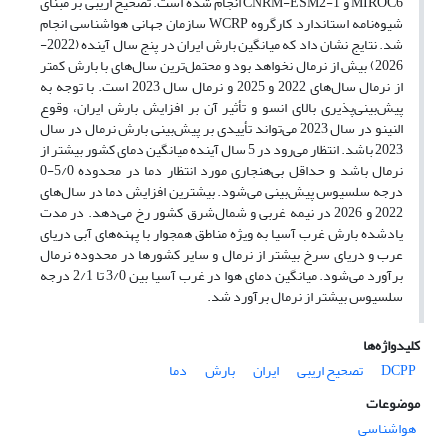
MIROC6 و CNRM-ESM2-1 انجام شده است. تصحیح اریبی بر مبنای
شیوه‌نامه استاندارد کارگروه WCRP سازمان جهانی هواشناسی انجام
شد. نتایج نشان داد که میانگین بارش ایران در پنج سال آینده (2022-
2026) بیش از نرمال نخواهد بود و محتمل‌ترین سال‌های با بارش کمتر
از نرمال سال‌های 2022 و 2025 و نرمال سال 2023 است. با توجه به
پیش‌بینی‌پذیری بالای انسو و تأثیر آن بر افزایش بارش ایران، وقوع
النینو در سال 2023 می‌تواند تأییدی بر پیش‌بینی بارش نرمال در سال
2023 باشد. انتظار می‌رود در 5 سال آینده میانگین دمای کشور بیشتر از
نرمال باشد و حداقل بی‌هنجاری مورد انتظار دما در محدوده 5/0-0
درجه سلسیوس پیش‌بینی می‌شود. بیشترین افزایش دما در سال‌های
2022 و 2026 در نیمه غربی و شمال‌شرق کشور رخ می‌دهد. در مدت
یادشده بارش غرب آسیا به ویژه مناطق همجوار با پهنه‌های آبی دریای
عرب و دریای سرخ بیشتر از نرمال و سایر کشورها در محدوده نرمال
برآورد می‌شود. میانگین دمای هوا در غرب آسیا بین 3/0 تا 2/1 درجه
سلسیوس بیشتر از نرمال برآورد شد.
کلیدواژه‌ها
DCPP
تصحیح اریبی
ایران
بارش
دما
موضوعات
هواشناسی