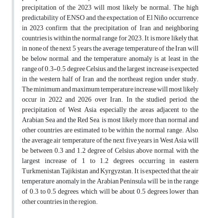
precipitation of the 2023 will most likely be normal. The high
predictability of ENSO and the expectation of El Niño occurrence
in 2023 confirm that the precipitation of Iran and neighboring
countries is within the normal range for 2023. It is more likely that,
in none of the next 5 years, the average temperature of the Iran will
be below normal, and the temperature anomaly is at least in the
range of 0.3-0.5 degree Celsius, and the largest increase is expected
in the western half of Iran and the northeast region under study.
The minimum and maximum temperature increase will most likely
occur in 2022 and 2026 over Iran. In the studied period, the
precipitation of West Asia, especially the areas adjacent to the
Arabian Sea and the Red Sea, is most likely more than normal and
other countries are estimated to be within the normal range. Also,
the average air temperature of the next five years in West Asia will
be between 0.3 and 1.2 degree of Celsius above normal, with the
largest increase of 1 to 1.2 degrees occurring in eastern
Turkmenistan, Tajikistan and Kyrgyzstan. It is expected that the air
temperature anomaly in the Arabian Peninsula will be in the range
of 0.3 to 0.5 degrees, which will be about 0.5 degrees lower than
other countries in the region.