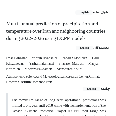
عنوان مقاله
English
Multi-annual prediction of precipitation and
temperature over Iran and neighboring countries
during 2022-2026 using DCPP models
نویسندگان
English
Iman Babaeian
zohreh Javanshiri
Raheleh Modirian
Leili
Khazanedari
Yashar Falamarzi
Sharareh Malbusi
Maryan
Karimian
Morteza Pakdaman
Mansoureh Kouhi
Atmospheric Science and Meteorological Research Center, Climate
Research Institute, Mashhad, Iran.
چکیده
English
The maximum range of long-term operational predictions was
limited to one year until 2018, while with the implementation of the
Decadal Climate Prediction Project (DCPP), their range was