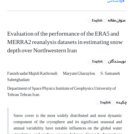
هواشناسی
عنوان مقاله
English
Evaluation of the performance of the ERA5 and
MERRA2 reanalysis datasets in estimating snow
depth over Northwestern Iran
نویسندگان
English
Faezeh sadat Majidi Karhroudi
Maryam Gharaylou
S. Samaneh
Sabetghadam
Department of Space Physics, Institute of Geophysics, University of
Tehran, Tehran, Iran.
چکیده
English
Snow cover is the most widely distributed and most dynamic
component of the cryosphere, and its significant seasonal and
annual variability have notable influences on the global water