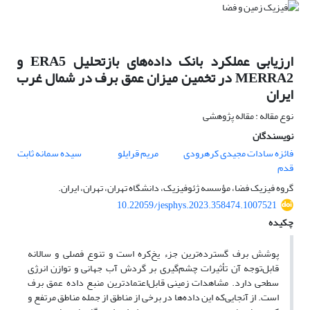
ارزیابی عملکرد بانک داده‌های بازتحلیل ERA5 و
MERRA2 در تخمین میزان عمق برف در شمال غرب
ایران
نوع مقاله : مقاله پژوهشی
نویسندگان
فائزه سادات مجیدی کرهرودی
مریم قرایلو
سیده سمانه ثابت
قدم
گروه فیزیک فضا، مؤسسه ژئوفیزیک، دانشگاه تهران، تهران، ایران.
10.22059/jesphys.2023.358474.1007521
چکیده
پوشش برف گسترده‌ترین جزء یخ‌کره است و تنوع فصلی و سالانه
قابل‌توجه آن تأثیرات چشم‌گیری بر گردش آب جهانی و توازن انرژی
سطحی دارد. مشاهدات زمینی قابل‌اعتمادترین منبع داده عمق برف
است. از آنجایی‌که این داده‌ها در برخی از مناطق از جمله مناطق مرتفع و