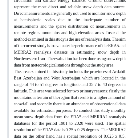
circulation and surface energy balance. Ground observations
represent the most direct and reliable snow depth data source.
Direct measurements are generally not used to monitor snow depth
at hemispheric scales due to the inadequate number of
measurements and the sparse distribution of measurements in
remote regions, mountains, and high elevation areas. Instead, the
method examined in this study is the use of reanalysis data. The aim
of the current study is to evaluate the performance of the ERA5 and
MERRA2 reanalysis datasets in estimating snow depth in
Northwestern Iran. The evaluation has been done using snow depth
data from meteorological stations throughout the study area.
The area examined in this study includes the provinces of Ardabil,
East Azerbaijan and West Azerbaijan, which are located in the
range of 44 to 51 degrees in longitude and 35.7 to 40 degrees in
latitude. This area was selected for two primary reasons: firstly, the
mountainous terrain of the region that results in a higher amount of
snowfall, and secondly, there is an abundance of observational data
available for estimation purposes. To conduct this study, monthly
mean snow depth data from the ERA5 and MERRA2 reanalysis
databases for the period 1981 to 2020 were used. The spatial
resolution of the ERA5 data is 0.25 x 0.25 degrees. The MERRA2
data, on the other hand, has a spatial resolution of 0.625 x 0.5.