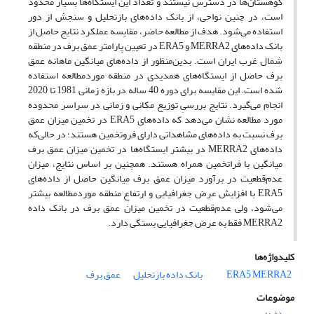
کوهستان‌ها در دسترس نیستند و تعداد این ایستگاه‌ها بسیار محدود
است، در چنین نواحی، از بانک داده‌های بازتحلیل و سنجش از دور
استفاده می‌شود. هدف از مطالعه حاضر، مقایسه عملکرد نتایج حاصل از
بانک داده‌های MERRA2 و ERA5 در تعیین پارامتر عمق برف در منطقه
شمال غرب ایران است. بدین‌منظور از داده‌های میانگین ماهانه عمق
برف حاصل از ایستگاه‌های همدیدی در منطقه موردمطالعه استفاده
شده است. این مقایسه برای دوره 40 ساله در بازه زمانی 1981 تا 2020
انجام می‌گیرد. نتایج بررسیِ توزیع مکانی و زمانی در سراسر محدوده
مورد مطالعه نشان می‌دهد که داده‌های ERA5 در تخمین میزان عمق
برف نسبت به داده‌های مشاهداتی دارای فروتخمین هستند؛ در حالی‌که
داده‌های MERRA2 در بیشتر ایستگاه‌ها در تخمین میزان عمق برف
میانگین با فراتخمین همراه هستند. همچنین بر اساس نتایج، میزان
عدم‌قطعیت در برآورد میزان عمق برف میانگین حاصل از داده‌های
ERA5 با افزایش عرض جغرافیایی و ارتفاع منطقه موردمطالعه بیشتر
می‌شود، ولی عدم‌قطعیت در تخمین میزان عمق برف در بانک داده
MERRA2 فقط به عرض جغرافیایی بستگی دارد.
کلیدواژه‌ها
MERRA2
ERA5
بانک داده بازتحلیل
عمق برف
موضوعات