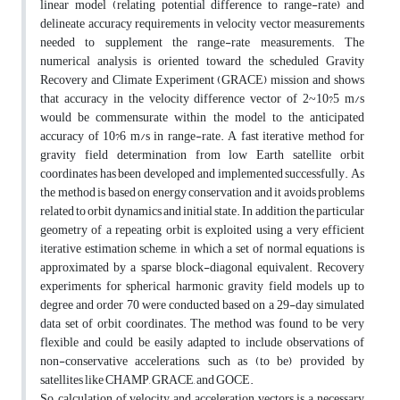
linear model (relating potential difference to range-rate) and
delineate accuracy requirements in velocity vector measurements
needed to supplement the range-rate measurements. The
numerical analysis is oriented toward the scheduled Gravity
Recovery and Climate Experiment (GRACE) mission and shows
that accuracy in the velocity difference vector of 2~10?5 m/s
would be commensurate within the model to the anticipated
accuracy of 10?6 m/s in range-rate. A fast iterative method for
gravity field determination from low Earth satellite orbit
coordinates has been developed and implemented successfully. As
the method is based on energy conservation and it avoids problems
related to orbit dynamics and initial state. In addition, the particular
geometry of a repeating orbit is exploited using a very efficient
iterative estimation scheme, in which a set of normal equations is
approximated by a sparse block-diagonal equivalent. Recovery
experiments for spherical harmonic gravity field models up to
degree and order 70 were conducted based on a 29-day simulated
data set of orbit coordinates. The method was found to be very
flexible and could be easily adapted to include observations of
non-conservative accelerations, such as (to be) provided by
satellites like CHAMP, GRACE, and GOCE.
So, calculation of velocity and acceleration vectors is a necessary