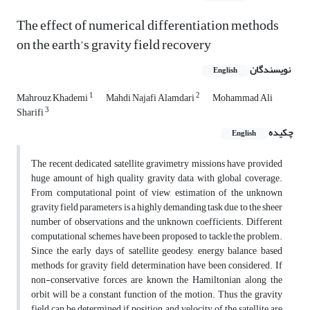
The effect of numerical differentiation methods
on the earth’s gravity field recovery
نویسندگان
English
1
2
Mahrouz Khademi
Mahdi Najafi Alamdari
Mohammad Ali
3
Sharifi
چکیده
English
The recent dedicated satellite gravimetry missions have provided
huge amount of high quality gravity data with global coverage.
From computational point of view, estimation of the unknown
gravity field parameters is a highly demanding task due to the sheer
number of observations and the unknown coefficients. Different
computational schemes have been proposed to tackle the problem.
Since the early days of satellite geodesy, energy balance based
methods for gravity field determination have been considered. If
non-conservative forces are known the Hamiltonian along the
orbit will be a constant function of the motion. Thus the gravity
field can be determined if position and velocity of the satellite are