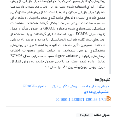
روش‌های گوناگونی صورت می‌گیرد. در این مقاله برای بازیابی، از روش
انتگرال انرژی استفاده شده است. در این روش، محاسبه بردارسرعت
ماهواره برای بازیابی میدان جاذبه با استفاده از روش‌های مشتق‌گیری
عددی ضروری است. روش‌های مشتق‌گیری نیوتن، اسپلاین و تیلور برای
محاسبه مشتقات (بردار سرعت) به‌کار گرفته شده‌اند. مشاهدات
دینامیکی شبیه‌سازی شده ماهواره GRACE در میدان متأثر از مدل
ژئوپتانسیلی EGM96 مورد استفاده قرار گرفته‌اند و با استفاده از
روش‌های پیش‌گفته ضرایب ژئوپتانسیلی تا درجه و مرتبه 70 بازیابی
شده‌اند. همچنین تأثیر مشاهدات آلوده به اشتباه نیز در روش‌های
مشتق‌گیری بررسی شده‌اند. در نهایت نتایج به‌صورت اختلاف
ارتفاع‌های ژئوئید و degree variance نسبت به ضرایب مدل EGM96
نمایش داده‌ شده است. در بازیابی میدان جاذبه به روش انتگرال
انرژی، روش نیوتن بیشترین دقت را نشان داد.
کلیدواژه‌ها
بازیابی میدان جاذبه
روش انتگرال انرژی
ماهواره GRACE
مشتق‌گیری عددی
20.1001.1.2538371.1391.38.4.7.1
عنوان مقاله
English