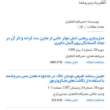
نویسنده =
نصرالله کمالیان
تعداد مقالات:
6
مدل‌سازی ریاضی تنش موثر ناشی از مخزن سد کرخه و اثر آن در
ایجاد گسیختگی روی گسل دالپری
دوره 36، شماره 1، بهار 1389
مریم هدهدی، نصرالله کمالیان
مشاهده مقاله
اصل مقاله
1005.57 K
تعیین بسامد طبیعی نوسان خاک در محدوده معدن مس سرچشمه
با استفاده از نگاشت‌های مایکروترمور
دوره 34، شماره 4، زمستان 1387، صفحه
1-1
وحید غلامی، نصرالله کمالیان، مهدی زارع
مشاهده مقاله
اصل مقاله
353.31 K