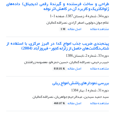
طراحی و ساخت فرستنده و گیرندة رقمی (دیجیتال) داده‌های
ژئوالکتریک و کاربرد آن در کاهش اثر نوفه
دوره 34، شماره 4، زمستان 1387، صفحه
1-1
غلام جوان دولویی، اصغر آزادی، نصرالله کمالیان
مشاهده مقاله
اصل مقاله
1 M
پهنه‌بندی ضریب جذب امواج کدا در البرز مرکزی، با استفاده از
شتاب‌نگاشت‌های حاصل از زلزله کجور- فیروزآباد (2004)
دوره 33، شماره 2، تابستان 1386
حبیب رحیمی، نصرالله کمالیان، حسین حمزه‌لو، معصومه زرافشان
مشاهده مقاله
اصل مقاله
818.81 K
بررسی نمودارهای پاشش امواج ریلی
دوره 31، شماره 1، بهار 1384
سید حمید سیدین، عبدالرحیم جواهریان، نصرالله کمالیان
مشاهده مقاله
اصل مقاله
460.07 K