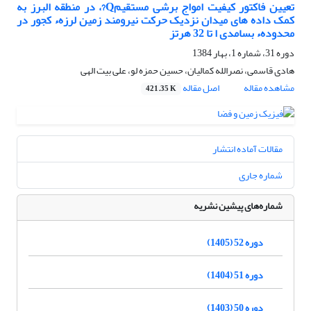
تعیین فاکتور کیفیت امواج برشی مستقیمQ?، در منطقه البرز به
کمک داده های میدان نزدیک حرکت نیرومند زمین لرزهء کجور در
محدودهء بسامدی ا تا 32 هرتز
دوره 31، شماره 1، بهار 1384
هادى قاسمى، نصرالله کمالیان، حسین حمزه لو، على بیت الهى
مشاهده مقاله
اصل مقاله
421.35 K
مقالات آماده انتشار
شماره جاری
شماره‌های پیشین نشریه
دوره 52 (1405)
دوره 51 (1404)
دوره 50 (1403)