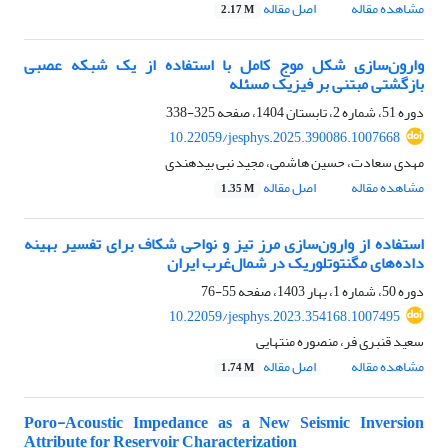
مشاهده مقاله
اصل مقاله
2.17 M
وارون‌سازی شکل موج کامل با استفاده از یک شبکه عصبی
بازگشتی مبتنی ‌بر فیزیک مسئله
دوره 51، شماره 2، تابستان 1404، صفحه
325-338
10.22059/jesphys.2025.390086.1007668
مهدی سعادت، حسین هاشمی، مجید نبی بیدهندی
مشاهده مقاله
اصل مقاله
1.35 M
استفاده از وارون‌سازی مرز تیز و نواحی شکاف برای تفسیر بهینه
داد‌ه‌های مگنتوتلوریک در شمال‌غرب ایران
دوره 50، شماره 1، بهار 1403، صفحه
55-76
10.22059/jesphys.2023.354168.1007495
سعید قنبری فر، منصوره منتهایی
مشاهده مقاله
اصل مقاله
1.74 M
Poro-Acoustic Impedance as a New Seismic Inversion
Attribute for Reservoir Characterization