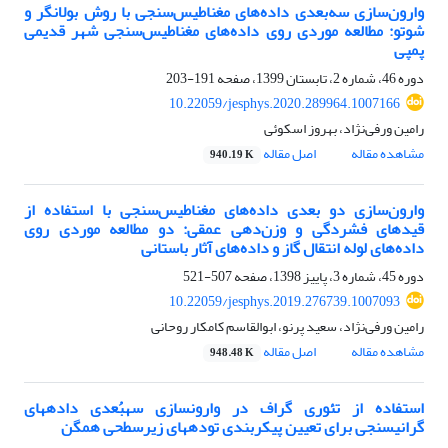
وارون‌سازی سه‌بعدی داده‌های مغناطیس‌سنجی با روش بولانگر و
شوتو: مطالعه موردی روی داده‌های مغناطیس‌سنجی شهر قدیمی
پمپی
دوره 46، شماره 2، تابستان 1399، صفحه
191-203
10.22059/jesphys.2020.289964.1007166
رامین ورفی‌نژاد، بهروز اسکوئی
مشاهده مقاله
اصل مقاله
940.19 K
وارون‌سازی دو بعدی داده‌های مغناطیس‌سنجی با استفاده از
قیدهای فشردگی و وزن‌دهی عمقی: دو مطالعه موردی روی
داده‌های لوله انتقال گاز و داده‌های آثار باستانی
دوره 45، شماره 3، پاییز 1398، صفحه
507-521
10.22059/jesphys.2019.276739.1007093
رامین ورفی‌نژاد، سعید پرنو، ابوالقاسم کامکار روحانی
مشاهده مقاله
اصل مقاله
948.48 K
استفاده از تئوری گراف در وارون‏سازی سه‏بُعدی داده‏های
گرانی‏سنجی برای تعیین پیکربندی توده‏های زیرسطحی همگن