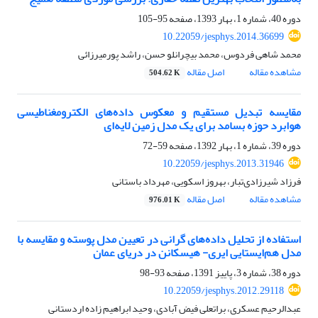
دوره 40، شماره 1، بهار 1393، صفحه
95-105
10.22059/jesphys.2014.36699
محمد شاهی فردوس، محمد بیچرانلو حسن، راشد پورمیرزائی
مشاهده مقاله
اصل مقاله
504.62 K
مقایسه تبدیل مستقیم و معکوس داده‌های الکترومغناطیسی
هوابرد حوزه بسامد برای یک مدل زمین لایه‌ای
دوره 39، شماره 1، بهار 1392، صفحه
59-72
10.22059/jesphys.2013.31946
فرزاد شیرزادی‌تبار، بهروز اسکویی، مهرداد باستانی
مشاهده مقاله
اصل مقاله
976.01 K
استفاده از تحلیل داده‌های گرانی در تعیین مدل پوسته و مقایسه با
مدل هم‌ایستایی ایری- هیسکانن در دریای عمان
دوره 38، شماره 3، پاییز 1391، صفحه
93-98
10.22059/jesphys.2012.29118
عبدالرحیم عسکری، براتعلی فیض آبادی، وحید ابراهیم زاده اردستانی