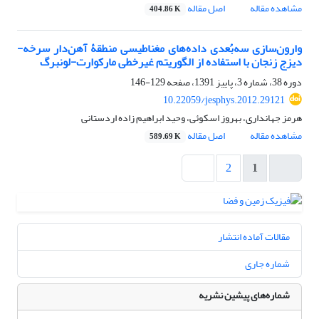
مشاهده مقاله
اصل مقاله
404.86 K
وارون‌سازی سه‌بُعدی داده‌های مغناطیسی منطقۀ آهن‌دار سرخه-
دیزج زنجان با استفاده از الگوریتم غیرخطی مارکوارت-لونبرگ
دوره 38، شماره 3، پاییز 1391، صفحه
129-146
10.22059/jesphys.2012.29121
هرمز جهانداری، بهروز اسکوئی، وحید ابراهیم زاده اردستانی
مشاهده مقاله
اصل مقاله
589.69 K
2
1
مقالات آماده انتشار
شماره جاری
شماره‌های پیشین نشریه