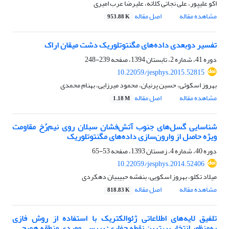
اکو علیپور، علی نجاتی کلاته، علیرضا عرب امیری
مشاهده مقاله
اصل مقاله
953.88 K
تفسیر دوبعدی داده‌های مگنتوتلوریک دشت میقان اراک
دوره 41، شماره 2، تابستان 1394، صفحه
239-248
10.22059/jesphys.2015.52815
بهروز اسکوئی، حسین پرنیان، محمود میرزایی، بهنام محمدی
مشاهده مقاله
اصل مقاله
1.18 M
شناسایی گسل‌های جنوب آتش‌فشان سبلان روی نیم‌رُخ مقاومت
ویژه حاصل از وارون‌سازی داده‌‌‌‌های مگنتوتلوریک
دوره 40، شماره 4، زمستان 1393، صفحه
53-65
10.22059/jesphys.2014.52406
میلاد تکلو، بهروز اسکویی، بنفشه حبیبیان دهکردی
مشاهده مقاله
اصل مقاله
818.83 K
تلفیق لایه‌های اطلاعاتی ژئوالکتریک با استفاده از روش فازی
به‌منظور انتخاب بهترین نقطه حفاری: بررسی موردی منطقه همیج