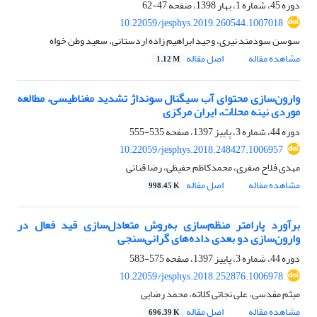
دوره 45، شماره 1، بهار 1398، صفحه
47-62
10.22059/jesphys.2019.260544.1007018
سوسن سودمند نیری، وحید ابراهیم زاده اردستانی، سعید وطن خواه
مشاهده مقاله
اصل مقاله
1.12 M
وارون‌سازی محتوای آب سیگنال سونداژ تشدید مغناطیسی، مطالعه
موردی نینه محلات، ایران مرکزی
دوره 44، شماره 3، پاییز 1397، صفحه
535-555
10.22059/jesphys.2018.248427.1006957
مهدی فلاح صفری، محمدکاظم حفیظی، رضا قناتی
مشاهده مقاله
اصل مقاله
998.45 K
برآورد پارامتر منظم‌سازی ‌به‌روش متعادل‌سازی قید فعال در
وارون‌سازی دو بعدی داده‌های گرانی‌سنجی
دوره 44، شماره 3، پاییز 1397، صفحه
575-583
10.22059/jesphys.2018.252876.1006978
میثم مقدسی، علی نجاتی کلاته، محمد رضایی
مشاهده مقاله
اصل مقاله
696.39 K