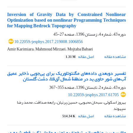
Inversion of Gravity Data by Constrained Nonlinear
Optimization based on nonlinear Programming Techniques
for Mapping Bedrock Topography
دوره 43، شماره 4، زمستان 1396، صفحه
27-45
10.22059/jesphys.2017.219008.1006856
Amir Karimiara، Mahmoud Mirzaei، Mojtaba Babaei
مشاهده مقاله
اصل مقاله
1.31 M
تفسیر دوبعدی داده‌های مگنتوتلوریک برای پی‌جویی ذخایر عمیق
آب‌های شور حاوی ید در منطقۀ شمال آق‌قلا، دشت گلستان
دوره 43، شماره 2، تابستان 1396، صفحه
355-367
10.22059/jesphys.2017.61705
بهروز اسکوئی، سبحان محبوبی، حسین پرنیان، رابعه صداقت، محمد رضا
سپهوند
مشاهده مقاله
اصل مقاله
514.34 K
مقایسه بین منظم‌سازی‌ تیخونف و تجزیه مقدار تکین قطع شده در