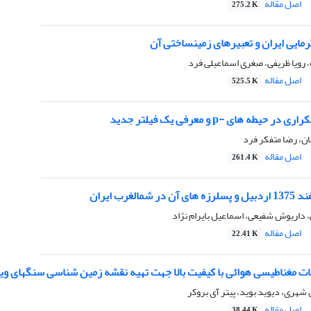
اصل مقاله
275.2 K
مایی ایران و تعبیرهای زمینساختی آن
رویا ظریفی، صغری اسماعیلی فرد
اصل مقاله
525.5 K
حیطه های -p و معرفی یک فیلتر جدید
ن، رضا متفکر فرد
اصل مقاله
261.4 K
 داریوش شفیعی، اسماعیل بایرام نژاد
اصل مقاله
22.41 K
عات مغناطیسی هوائی با کیفیت بالا جهت تهیه نقشه زمین شناسی سنگهای ویلی
هری، دیوید بوید، پیتر آی بروکر
اصل مقاله
38.44 K