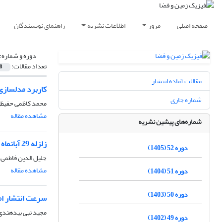
صفحه اصلی
مرور
اطلاعات نشریه
راهنمای نویسندگان
دوره و شماره:
تعداد مقالات:
8
مقالات آماده انتشار
کاربرد مدلسازی
شماره جاری
محمد کاظمی حفیظ
مشاهده مقاله
شماره‌های پیشین نشریه
زلزله 29 آبانماه سال 1368 گلباف کرمان و پسلرزه های آن
دوره 52 (1405)
جلیل الدین فاطمی،
مشاهده مقاله
دوره 51 (1404)
دوره 50 (1403)
سرعت انتشار ام
مجید نبی بیدهندی،
دوره 49 (1402)