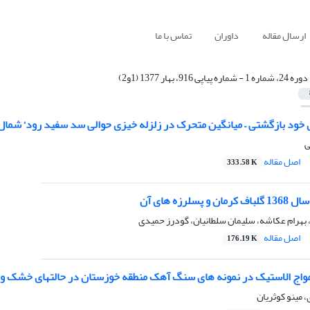
ارسال مقاله
داوران
تماس با ما
دوره 24، شماره 1 - شماره پیاپی 916، بهار 1377 (1و2)
 خود بازگشتی – میانگین متحرک در زلزله خیزی حوالی سد سفید رود‘ شمال 
ی
اصل مقاله
333.58 K
 بهرام عکاشه، سلیمان سلطانیان، گودرز حمیدی
اصل مقاله
176.19 K
واج الاستیک در نمونه های سنگ آهک منطقه خوزستان در حالتهای خشک و 
 مینو کوثریان