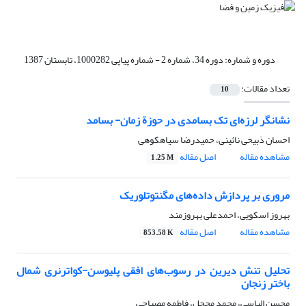
دوره و شماره:
دوره 34، شماره 2 - شماره پیاپی 1000282، تابستان 1387
تعداد مقالات:
10
نشانگر لرزه‌ای تک بسامدی در حوزة زمان- بسامد
احسان ذبیحی نائینی، حمیدرضا سیاهکوهی
مشاهده مقاله
اصل مقاله
1.25 M
مروری بر پردازش داده‌های مگنتوتلوریک
بهروز اسکویی، احمدعلی بهروزمند
مشاهده مقاله
اصل مقاله
853.58 K
تحلیل تنش دیرین در رسوب‌های افقی پلیوسن-کواترنری شمال
باختر زنجان
محسن الیاسی، محمد محجل، فاطمه مصباحی