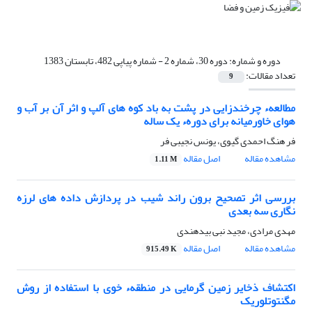
دوره و شماره:
دوره 30، شماره 2 - شماره پیاپی 482، تابستان 1383
تعداد مقالات:
9
مطالعهء چرخندزایی در پشت به باد کوه های آلپ و اثر آن بر آب و
هوای خاورمیانه برای دورهء یک ساله
فر هنگ احمدى گیوى، یونس نجیبی فر
مشاهده مقاله
اصل مقاله
1.11 M
بررسی اثر تصحیح برون راند شیب در پردازش داده های لرزه
نگاری سه بعدی
مهدى مرادى، مجید نبى بیدهندى
مشاهده مقاله
اصل مقاله
915.49 K
اکتشاف ذخایر زمین گرمایی در منطقهء خوی با استفاده از روش
مگنتوتلوریک