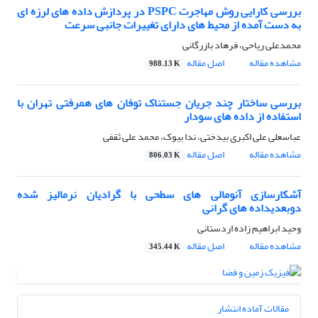
بررسی کارایی روش مهاجرت PSPC در پردازش داده های لرزه ای
به دست آمده از محیط های دارای تغییرات جانبی سرعت
محمدعلى ریاحى، فرهاد بازرگانى
مشاهده مقاله
اصل مقاله
988.13 K
بررسی ساختار چند جریان جستناک توفان های همرفتی تهران با
استفاده از داده های سودار
عباسعلى على اکبرى بیدختى، ندا بیوک، محمد على ثقفى
مشاهده مقاله
اصل مقاله
806.03 K
آشکارسازی آنومالی های سطحی با گرادیان نرمالیز شده
دوبعدیداده های گرانی
وحید ابراهیم زاده اردستانى
مشاهده مقاله
اصل مقاله
345.44 K
مقالات آماده انتشار