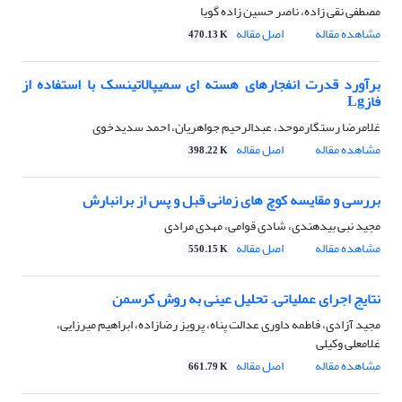
مصطفى نقى زاده، ناصر حسین زاده گویا
مشاهده مقاله
اصل مقاله
470.13 K
برآورد قدرت انفجارهای هسته ای سمیپالاتینسک با استفاده از
فازLg
غلامرضا رستگارموحد، عبدالرحیم جواهریان، احمد سدیدخوى
مشاهده مقاله
اصل مقاله
398.22 K
بررسی و مقایسه کوچ های زمانی قبل و پس از برانبارش
مجید نبى بیدهندى، شادى قوامى، مهدى مرادى
مشاهده مقاله
اصل مقاله
550.15 K
نتایج اجرای عملیاتی. تحلیل عینی به روش کرسمن
مجید آزادی، فاطمه داورى عدالت پناه، پرویز رضازاده، ابراهیم میرزایى،
غلامعلى وکیلى
مشاهده مقاله
اصل مقاله
661.79 K