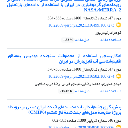
رویدادهای گردوغباری در ایران با استفاده از داده‌های بازتحلیل
NASA/MERRA-2
دوره 47، شماره 2، تابستان 1400، صفحه
333-354
10.22059/jesphys.2021.316499.1007273
کوهزاد رئیس‌پور
مشاهده مقاله
اصل مقاله
1.52 M
امکان‌سنجی استفاده از محصولات سنجنده مودیس به‌منظور
اقلیم‌شناسی آب قابل‌بارش در ایران
دوره 47، شماره 2، تابستان 1400، صفحه
355-370
10.22059/jesphys.2021.316582.1007274
مهدی مدیری، محمد رضایی، مهدی خزائی، رضا عرب صاحبی
مشاهده مقاله
اصل مقاله
716.03 K
پیش‌نگری چشم‌انداز بلندمدت دمای آینده ایران مبتنی بر برونداد
پروژة مقایسة مدل‌های جفت‌شدة فاز ششم (CMIP6)
دوره 46، شماره 3، پاییز 1399، صفحه
583-602
10.22059/jesphys.2020.304870.1007226