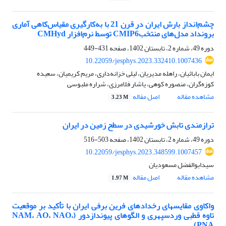
چشم‌انداز بارش ایران در قرن 21 با به‌کارگیری مقیاس‌کاهی آماری
برونداد مدل‌های منتخبCMIP6 توسط نرم‌افزار CMHyd
دوره 49، شماره 2، تابستان 1402، صفحه
431-449
10.22059/jesphys.2023.332410.1007436
ایمان بابائیان، راهله مدیریان، لیلی خزانه‌داری، مریم کریمیان، سعیده
کوزه‌گران، منصوره کوهی، یاشار فلامرزی، شراره ملبوسی
مشاهده مقاله
اصل مقاله
3.23 M
ترازمندی تابش‎ خورشیدی در سطح زمین در ایران
دوره 49، شماره 2، تابستان 1402، صفحه
503-516
10.22059/jesphys.2023.348599.1007457
سیدابوالفضل مسعودیان
مشاهده مقاله
اصل مقاله
1.97 M
واکاوی مقایسه‎ای رخدادهای فرین برفی ایران با تأکید بر موقعیت
تاوه قطبی وردسپهری و الگوهای پیوندازدور (NAM، AO، NAO،
PNA)