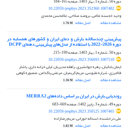
دوره 50، شماره 1، بهار 1403، صفحه
165-184
10.22059/jesphys.2023.352360.1007482
وحید خجسته غلامی، برومند صلاحی، غلامحسن محمدی
مشاهده مقاله
اصل مقاله
1.76 M
پیش‌بینی چندسالانه بارش و دمای ایران و کشورهای همسایه در
دوره 2026-2022 با استفاده از مدل‌های پیش‌بینی دهه‌ای DCPP
دوره 50، شماره 1، بهار 1403، صفحه
199-215
10.22059/jesphys.2023.356693.1007510
ایمان بابائیان، زهره جوانشیری، راهله مدیریان، لیلی خزانه داری، یاشار
فلامرزی، شراره ملبوسی، مریم کریمیان، مرتضی پاکدامن، منصوره کوهی
مشاهده مقاله
اصل مقاله
1.36 M
روندیابی بارش در ایران بر اساس داده‌‌های MERRA2
دوره 49، شماره 3، پاییز 1402، صفحه
669-683
10.22059/jesphys.2023.350125.1007465
علی درخشنده، اسداله خورانی، مریم رضازاده
مشاهده مقاله
اصل مقاله
1.82 M