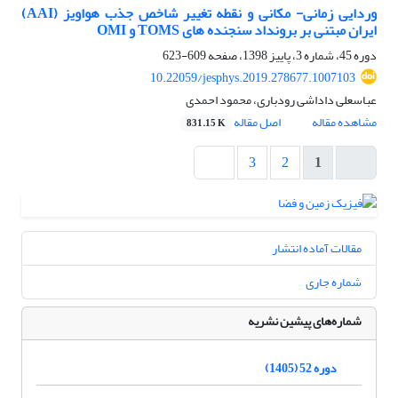
وردایی زمانی- مکانی و نقطه تغییر شاخص جذب هواویز (AAI)
ایران مبتنی بر برونداد سنجنده های TOMS و OMI
دوره 45، شماره 3، پاییز 1398، صفحه
609-623
10.22059/jesphys.2019.278677.1007103
عباسعلی داداشی رودباری، محمود احمدی
مشاهده مقاله
اصل مقاله
831.15 K
3
2
1
مقالات آماده انتشار
شماره جاری
شماره‌های پیشین نشریه
دوره 52 (1405)