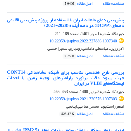
مشاهده مقاله
اصل مقاله
5.04 M
پیش‌بینی دمای ماهانه ایران با استفاده از پروژه پیش‌بینی اقلیمی
دهه‌ای (DCPP) در دهه‌ آینده (2028-2021)
دوره 48، شماره 1، بهار 1401، صفحه
189-211
10.22059/jesphys.2022.327886.1007340
آذر زرین، عباسعلی داداشی رودباری، سمیرا حسنی
مشاهده مقاله
اصل مقاله
6.75 M
بررسی طرح هندسی مناسب برای شبکه مشاهداتی CONT14
جهت بهبود دقت برآورد پارامترهای توجیه زمین با احداث
ایستگاه‌های VLBI در ایران
دوره 47، شماره 3، پاییز 1400، صفحه
453-465
10.22059/jesphys.2021.320576.1007303
اصغر راست‌‌بود، محسن صاحبی ایلخچی
مشاهده مقاله
اصل مقاله
525.47 K
ارزیابی زمانی-مکانی غلظت ستونی ذرات معلق (PM2.5) ناشی از