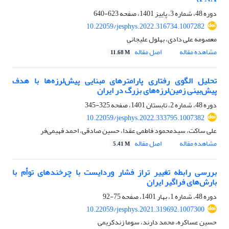
دوره 48، شماره 3، پاییز 1401، صفحه
623-640
10.22059/jesphys.2022.316734.1007282
معصومه علی دادی، بهلول علیجانی
مشاهده مقاله
اصل مقاله
11.68 M
تحلیل الگوی رفتاری پارامترهای مبنایی پیش‌لرزه‌ها با هدف
پیش‌بینی زمین‌لرزه‌های بزرگ در ایران
دوره 48، شماره 2، تابستان 1401، صفحه
325-345
10.22059/jesphys.2022.333795.1007382
علی ساکت، سیدمحمود فاطمی عقدا، حسین صادقی، احمد فهیمی‌فر
مشاهده مقاله
اصل مقاله
5.41 M
بررسی رابطه تغییر تراز فشار وردایست با چرخند‌های توأم با
بارش‌های فراگیر ایران
دوره 48، شماره 1، بهار 1401، صفحه
75-92
10.22059/jesphys.2021.319692.1007300
حسین عساکره، محمد دارند، سوما زندکریمی