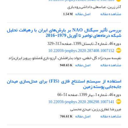
آذر زرین، عباسعلی داداشی رودباری
مشاهده مقاله
اصل مقاله
1.54 M
بررسی تأثیر سیگنال NAO بر بارش‌های ایران با رهیافت تحلیل
شبکه درماه‌های نوامبر تا آوریل 1979-2016
دوره 46، شماره 2، تابستان 1399، صفحه
313-329
10.22059/jesphys.2020.287408.1007152
نفیسه سیدنژاد گل خطمی، جواد بذرافشان، آرزو نازی قمشلو، پرویز ایران‌نژاد
مشاهده مقاله
اصل مقاله
948.65 K
استفاده از سیستم استنتاج فازی (FIS) برای مدل‌سازی میدان
جابه‌جایی پوسته زمین
دوره 46، شماره 1، بهار 1399، صفحه
51-66
10.22059/jesphys.2020.286298.1007141
میررضا غفاری رزین، مهدی محسنی
مشاهده مقاله
اصل مقاله
766.61 K