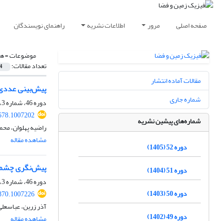
صفحه اصلی
مرور
اطلاعات نشریه
راهنمای نویسندگان
موضوعات =
هو
تعداد مقالات:
4
مقالات آماده انتشار
پیش‌بینی عددی چند رخداد مه تابشی و CBL با استفا
شماره جاری
دوره 46، شماره 3، پاییز 1399، صفحه
678.1007202
شماره‌های پیشین نشریه
راضیه پهلوان، محم
مشاهده مقاله
دوره 52 (1405)
پیش‌نگری چشم‌ان
دوره 51 (1404)
دوره 46، شماره 3، پاییز 1399، صفحه
دوره 50 (1403)
870.1007226
آذر زرین، عباسعل
دوره 49 (1402)
مشاهده مقاله