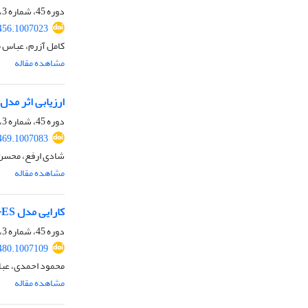
دوره 45، شماره 3، پاییز 1398، صفحه
456.1007023
کامل آزرم، عباس
مشاهده مقاله
ارزیابی اثر مد
دوره 45، شماره 3، پاییز 1398، صفحه
469.1007083
شادی ارفع، محسن
مشاهده مقاله
کارایی مدل HadGEM2-ES در ارزیابی نابهنجاری فصلی دمای ایران تحت سناریوهای واداشت تابشی
دوره 45، شماره 3، پاییز 1398، صفحه
480.1007109
محمود احمدی، عباس
مشاهده مقاله