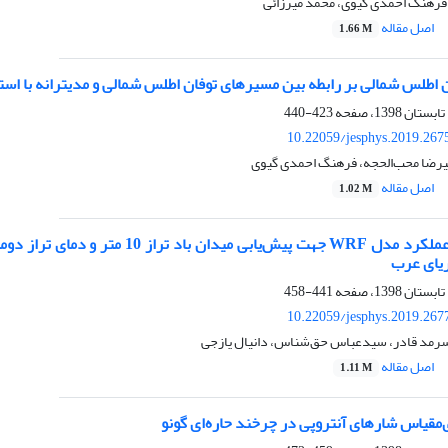
 فرهنگ احمدی گیوی، محمد میرزائی
اصل مقاله
1.66 M
طلس شمالی بر رابطه بین مسیرهای توفان اطلس شمالی و مدیترانه با استفاده از داده‌های
423-440
10.22059/jesphys.2019.267
لیرضا محب‌الحجه، فرهنگ احمدی گیوی
اصل مقاله
1.02 M
بررسی موردی عملکرد مدل WRF جهت پی
ریای عرب
441-458
10.22059/jesphys.2019.267
 سرمد قادر، سیدعباس حق‌شناس، دانیال یازجی
اصل مقاله
1.11 M
قیاس شارهای آنتروپی در چرخند حاره‌ای گونو