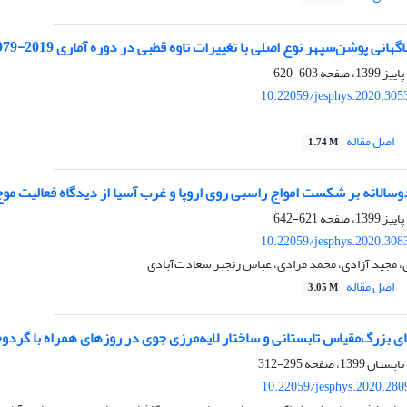
هانی پوشن‌سپهر نوع اصلی با تغییرات تاوه قطبی در دوره آماری 2019-1979
603-620
10.22059/jesphys.2020.305
اصل مقاله
1.74 M
وسالانه بر شکست امواج راسبی روی اروپا و ‌غرب آسیا از دیدگاه فعالیت مو
621-642
10.22059/jesphys.2020.308
مجید آزادی، محمد مرادی، عباس رنجبر سعادت‌آبادی
اصل مقاله
3.05 M
بزرگ‌مقیاس تابستانی و ساختار لایه‌مرزی جوی در روزهای همراه با گرد‌و‌خاک در 
295-312
10.22059/jesphys.2020.280