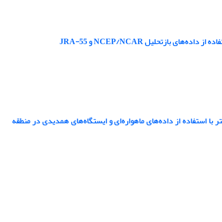
 بازتحلیل NCEP/NCAR و JRA-55
ش‌یابی میدان باد تراز 10 متر و دمای تراز دومتر با استفاده از داده‌های ماهواره‌ای و ایستگاه‌های همدیدی در منطقه