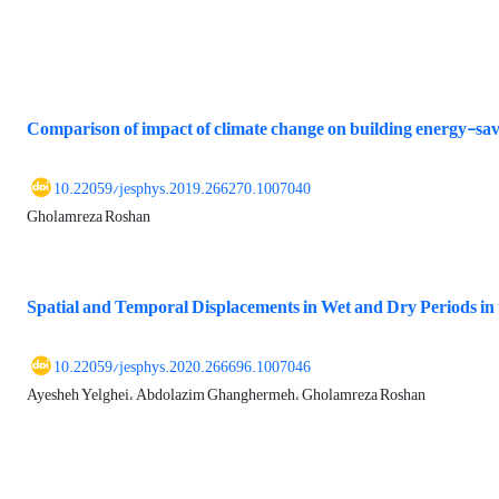
Comparison of impact of climate change on building energy-sav
10.22059/jesphys.2019.266270.1007040
Gholamreza Roshan
Spatial and Temporal Displacements in Wet and Dry Periods in t
10.22059/jesphys.2020.266696.1007046
Ayesheh Yelghei، Abdolazim Ghanghermeh، Gholamreza Roshan