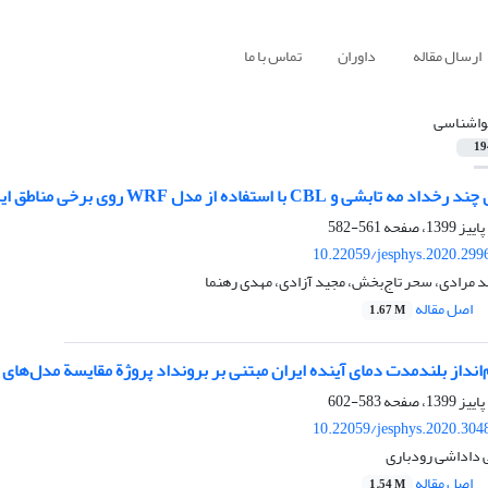
ارسال مقاله
داوران
تماس با ما
اشناسی
19
ده از مدل WRF روی برخی مناطق ایران: مطالعه موردی، 27 تا 31 دسامبر سال 2015
561-582
10.22059/jesphys.2020.299
د مرادی، سحر تاج‌بخش، مجید آزادی، مهدی رهنما
اصل مقاله
1.67 M
داز بلندمدت دمای آینده ایران مبتنی بر برونداد پروژة مقایسة مدل‌های جفت
583-602
10.22059/jesphys.2020.304
ی داداشی رودباری
اصل مقاله
1.54 M