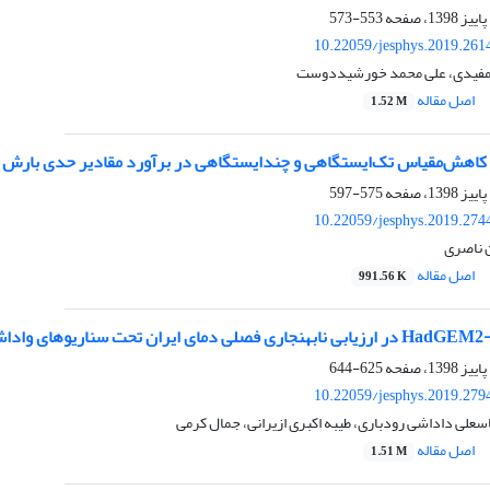
553-573
10.22059/jesphys.2019.261
 مفیدی، علی محمد خورشیددوست
اصل مقاله
1.52 M
ل کاهش‌مقیاس تک‌ایستگاهی و چندایستگاهی در برآورد مقادیر حدی بارش
575-597
10.22059/jesphys.2019.274
 ناصری
اصل مقاله
991.56 K
625-644
10.22059/jesphys.2019.279
علی داداشی رودباری، طیبه اکبری ازیرانی، جمال کرمی
اصل مقاله
1.51 M