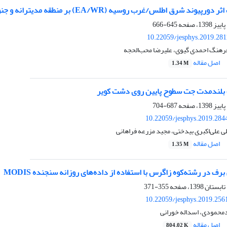
د شرق اطلس/غرب روسیه (EA/WR) بر منطقه مدیترانه و جنوب‌غرب آسیا
645-666
10.22059/jesphys.2019.28
فرهنگ احمدی گیوی، علیرضا محب‌الحجه
اصل مقاله
1.34 M
بلند‌مدت جت سطوح پایین روی دشت کویر
687-704
10.22059/jesphys.2019.284
ی علی‌اکبری بیدختی، مجید مزرعه فراهانی
اصل مقاله
1.35 M
 در رشته‌کوه زاگرس با استفاده از داده‌های روزانه سنجنده MODIS
355-371
10.22059/jesphys.2019.256
محمودی، اسداله خورانی
اصل مقاله
804.02 K