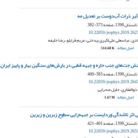
ثیر ذرات آب‌دوست بر تعدیل مه
373-382
10.22059/jesphys.2019.262
ادی، عباسعلی علی‌اکبری بیدختی، مریم قرایلو، رضا خلیفه
اصل مقاله
514.68 K
ش‌ جت‌های جنب حاره و جبهه قطبی در بارش‌های سنگین بهار و پاییز ایران
383-400
10.22059/jesphys.2019.264
ذوالفقاری، جلیل صحرایی
اصل مقاله
1.67 M
 اثر تاشدگی وردایست بر جبهه‌زایی سطوح زبرین و زیرین
401-421
10.22059/jesphys.2019.265