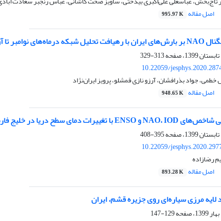
تاج‌بخش، عباسعلی علی‌اکبری بیدختی، ساویز صحت کاشانی، عباس رنجبر سعادت‌آبادی
اصل مقاله
995.97 K
نوامبر تا آوریل 1979-2016
313-329
10.22059/jesphys.2020.287
خطمی، جواد بذرافشان، آرزو نازی قمشلو، پرویز ایران‌نژاد
اصل مقاله
948.65 K
ا تغییرات دمای سطح دریا در خلیج فارس
395-408
10.22059/jesphys.2020.297
م رضازاده
اصل مقاله
893.28 K
 لایه مرزی سیاره‌ای روی جزیره‌ قشم، ایران
129-147