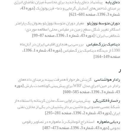
دمای پایه
پیشنهاد دمای پایۀ جدید برای محاسبۀ میزان تقاضای انرژی
بر مبنای شاخص‌های آسایش گرمایی و دما- فیزیولوژیک
[دوره 43،
شماره 3، 1396، صفحه 601-621]
دوران متوسط نووژیلو
معیار دوران متوسط نووژیلو بعنوان یک پارامتر
اسکالر تغییر شکل سطح زمین در مقیاس محلی (مطالعه موردی:
شمالغرب ایران)
[دوره 43، شماره 1، 1396، صفحه 87-99]
دینامیک بزرگ‌مقیاس
بررسی بی هنجاری اقلیمی ایران در آبان‌ماه
1390 از دیدگاه دینامیک بزرگ‌مقیاس
[دوره 43، شماره 1، 1396،
صفحه 149-164]
ر
رادار هواشناسی
گزینش طرحوارۀ همرفت بهینه برمبنای داده‌‌‌های
رادار در حین اجرای مدل WRF برای پیش‌‌‌بینی کوتاه‌مدت بارش
[دوره
43، شماره 3، 1396، صفحه 585-600]
رخسارۀ الکتریکی
پیش‌بینی تراوایی سنگ مخزن کربناته با استفاده از
شبکۀ عصبی مصنوعی و ماشین بردار پشتیبان در یکی از مخازن نفتی
ایران
[دوره 43، شماره 2، 1396، صفحه 281-295]
ردیابی ماهواره
استخراج اتوماتیک ردّ ماهواره در تصاویر رقومی
نجومی
[دوره 43، شماره 3، 1396، صفحه 473-487]