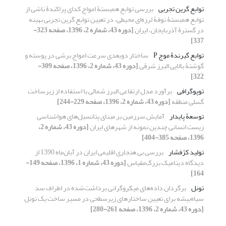
توابع گرین تجربی
بررسی توابع همبستۀ امواج کدای پراکندۀ ناشی از
توابع همبستۀ نوفۀ لرزه‌ای محیطی، در تعیین توابع گرین تجربی بهینه
در گسترۀ آذربایجان، ایران
[دوره 43، شماره 2، 1396، صفحه 323-
337]
توابع گیرندۀ موج P
ساختار دوبعدی سرعت امواج برشی در پوسته و
گوشتۀ بالایی البرز شرقی
[دوره 43، شماره 2، 1396، صفحه 309-
322]
توپوگرافی
برآورد مدل ارتفاعی البرز شمالی با استفاده از زیرساخت
گسلی منطقه
[دوره 43، شماره 2، 1396، صفحه 229-244]
توسعۀ پایدار
آمایش سرزمین بر مبنای پتانسیل‌های هواشناسی
زیست انسانی چندین نمونه از شهرهای ایران
[دوره 43، شماره 2،
1396، صفحه 385-404]
تولید کژفشار
بررسی بی هنجاری اقلیمی ایران در آبان‌ماه 1390 از
دیدگاه دینامیک بزرگ‌مقیاس
[دوره 43، شماره 1، 1396، صفحه 149-
164]
تونل
برگردان داده‌های میکروگرانی برداشت‌شده در اطراف سد
سیاه‌بیشه برای تعیین ساختارهای زیرسطحی در مسیر ساخت یک تونل
[دوره 43، شماره 2، 1396، صفحه 261-280]