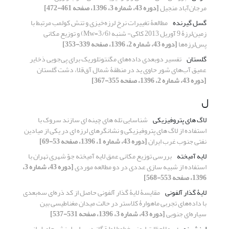
مرجان‌آباد منجیل
[دوره 43، شماره 3، 1396، صفحه 461-472]
گسل گیرنده
مطالعۀ تغییرات نرخ لرزه‌خیزی و تنش کولمب مرتبط با
زمین‌لرزۀ 9 آوریل 2013 کاکی- شنبه (3/6=Mw) و توزیع مکانی
پس‌لرزه‌ها
[دوره 43، شماره 2، 1396، صفحه 339-353]
گلستان
تفسیر دوبعدی داده‌های مگنتوتلوریک برای پی‌جویی ذخایر
عمیق آب‌های شور حاوی ید در منطقۀ شمال آق‌قلا، دشت گلستان
[دوره 43، شماره 2، 1396، صفحه 355-367]
ل
لاگ های پتروفیزیکی
شناسایی تله های چینه ای سازند سروک با
استفاده از لاگ های پتروفیزیکی و نشانگرهای لرزه ای در یکی از میادین
نفتی جنوب غرب ایران
[دوره 43، شماره 1، 1396، صفحه 53-69]
لایه آمیخته
بررسی توزیع مکانی عمق لایه آمیخته جوّ شهری تهران با
استفاده از شبیه سازی عددی در دو مطالعه موردی
[دوره 43، شماره 3،
1396، صفحه 553-568]
لایۀ گذار آلفونی
مقایسۀ لایۀ گذار آلفونی حاصل از کد ذره‌ای سه‌بعدی
با داده‌های تجربی ماهوارۀ کلاستر در حالت میدان مغناطیسی بین
سیاره‌ای جنوبی
[دوره 43، شماره 3، 1396، صفحه 531-537]
لرزش زمین
ملاحظات ایمنی خطوط لولة گاز در برابر لرزش حاصل از