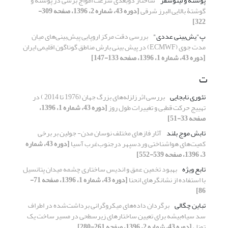
پوسته و لیتوسفر
ساختار دوبعدی سرعت امواج برشی در پوسته و
گوشتۀ بالایی البرز شرقی
[دوره 43، شماره 2، 1396، صفحه 309-
322]
پ"یش‌بینی عددی"
بررسی دقت مرکز اروپایی پیش‌بینی‌های میان
مدت جوی (ECMWF) در پیش بینی بارش مناطق گوناگون اقلیمی ایران
[دوره 43، شماره 1، 1396، صفحه 133-147]
ت
تئوری نابجایی
بررسی اثر زلزله‌های بزرگ جهان (1976 تا 2014 ) در
تهییج حرکت قطبی و تغییرات طول روز
[دوره 43، شماره 1، 1396،
صفحه 33-51]
تابش موج بلند
آثار فازهای مختلف نوسان مدن- جولین بر برخی
کمیت‌های هواشناختی وردسپهر درجنوب‌غرب آسیا
[دوره 43، شماره
3، 1396، صفحه 539-552]
تابع ویژه
بهبود تخمین عمق و اندیس ساختاری چشمه میدان پتانسیل
با استفاده از نشانگرهای انحنا
[دوره 43، شماره 1، 1396، صفحه 71-
86]
تباین چگالی
برگردان داده‌های میکروگرانی برداشت‌شده در اطراف
سد سیاه‌بیشه برای تعیین ساختارهای زیرسطحی در مسیر ساخت یک
تونل
[دوره 43، شماره 2، 1396، صفحه 261-280]