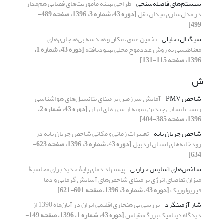
سیستم‌های فاصله‌سنجی
طراحی بهینه مأموریت‌های فضایی هم‌مدار
در مدل‌سازی میدان ثقل
[دوره 43، شماره 3، 1396، صفحه 489-
499]
سیگنال تحلیلی
تخمین عمق، مکان و هندسه بی‌هنجاری‌های
مغناطیسی به روش عددموج محلی بهبودیافته
[دوره 43، شماره 1،
1396، صفحه 115-131]
ش
شاخص PMV
آمایش سرزمین بر مبنای پتانسیل‌های هواشناسی
زیست انسانی چندین نمونه از شهرهای ایران
[دوره 43، شماره 2،
1396، صفحه 385-404]
شاخص جریان پایه
تغییرات زمانی و مکانی شاخص جریان پایه در
رودخانه‌های استان اردبیل
[دوره 43، شماره 3، 1396، صفحه 623-
634]
شاخص‌‌های آسایش حرارتی
پیشنهاد دمای پایۀ جدید برای محاسبۀ
میزان تقاضای انرژی بر مبنای شاخص‌های آسایش گرمایی و دما-
فیزیولوژیک
[دوره 43، شماره 3، 1396، صفحه 601-621]
شار آزمینگرد
بررسی بی هنجاری اقلیمی ایران در آبان‌ماه 1390 از
دیدگاه دینامیک بزرگ‌مقیاس
[دوره 43، شماره 1، 1396، صفحه 149-