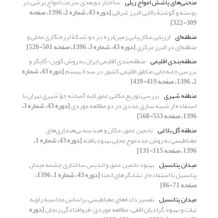
منحنی‌های پاشش امواج ریلی
ساختار دوبعدی سرعت امواج برشی در
پوسته و گوشتۀ بالایی البرز شرقی
[دوره 43، شماره 2، 1396، صفحه
309-322]
منطقه‌ای
ارزیابی مکان‌یابی زمین‌لرزه در دو شبکۀ لرزه‌نگاری محلی و
منطقه‌ای در البرز مرکزی
[دوره 43، شماره 3، 1396، صفحه 501-520]
منطقه‌بندی اقلیمی
منطقه‌بندی اقلیمی ایران به روش کوپن-گایگر و
بررسی جابه‌جایی مناطق اقلیمی کشور در سدۀ بیستم
[دوره 43، شماره
2، 1396، صفحه 419-439]
منطقه شهری
بررسی توزیع مکانی عمق لایه آمیخته جوّ شهری تهران با
استفاده از شبیه سازی عددی در دو مطالعه موردی
[دوره 43، شماره 3،
1396، صفحه 553-568]
منطقه گل بلاغی
تخمین عمق، مکان و هندسه بی‌هنجاری‌های
مغناطیسی به روش عددموج محلی بهبودیافته
[دوره 43، شماره 1،
1396، صفحه 115-131]
میدان پتانسیل
بهبود تخمین عمق و اندیس ساختاری چشمه میدان
پتانسیل با استفاده از نشانگرهای انحنا
[دوره 43، شماره 1، 1396،
صفحه 71-86]
میدان پتانسیل
تفسیر داده‌های مغناطیسی براساس محاسبه زاویه
تیلت و بهبود گرادیان افقی، مطالعه موردی: فروافتادگی زنجان
[دوره