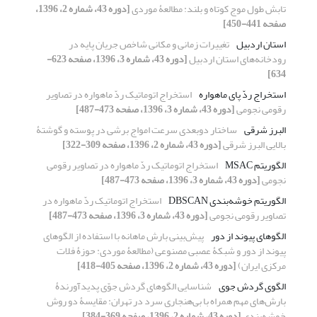
تابش طول موج کوتاه و بلند: مطالعۀ موردی
[دوره 43، شماره 2، 1396،
صفحه 441-450]
استان اردبیل
تغییرات زمانی و مکانی شاخص جریان پایه در
رودخانه‌های استان اردبیل
[دوره 43، شماره 3، 1396، صفحه 623-
634]
استخراج ردّ پای ماهواره
استخراج اتوماتیک ردّ ماهواره در تصاویر
رقومی نجومی
[دوره 43، شماره 3، 1396، صفحه 473-487]
البرز شرقی
ساختار دوبعدی سرعت امواج برشی در پوسته و گوشتۀ
بالایی البرز شرقی
[دوره 43، شماره 2، 1396، صفحه 309-322]
الگوریتم MSAC
استخراج اتوماتیک ردّ ماهواره در تصاویر رقومی
نجومی
[دوره 43، شماره 3، 1396، صفحه 473-487]
الگوریتم خوشه‌بندی DBSCAN
استخراج اتوماتیک ردّ ماهواره در
تصاویر رقومی نجومی
[دوره 43، شماره 3، 1396، صفحه 473-487]
الگوهای پیوند از دور
پیش‌بینی بارش ماهانه با استفاده از الگوهای
پیوند از دور و شبکۀ عصبی مصنوعی (مطالعۀ موردی: حوزۀ فلات
مرکزی ایران)
[دوره 43، شماره 2، 1396، صفحه 405-418]
الگوی گردش جوی
شناسایی الگوهای گردش جوّی پدیدآورندۀ
بارش‌های مهم همراه با بی‌هنجاری سرد در تهران: مقایسۀ دو روش
خوشه‌بندی
[دوره 43، شماره 2، 1396، صفحه 369-384]