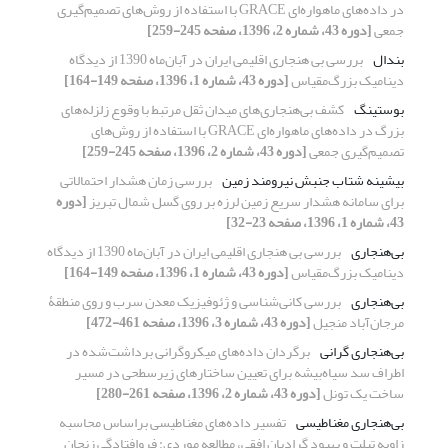
در داده‌های ماهواره‌ای GRACE با استفاده از روش‌های تصمیم‌گیری
جمعی
[دوره 43، شماره 2، 1396، صفحه 245-259]
بندال
بررسی بی هنجاری اقلیمی ایران در آبان‌ماه 1390 از دیدگاه
دینامیک بزرگ‌مقیاس
[دوره 43، شماره 1، 1396، صفحه 149-164]
بوستینگ
کشف بی‌هنجاری‌های میدان ثقل مرتبط با وقوع زلزله‌های
بزرگ در داده‌های ماهواره‌ای GRACE با استفاده از روش‌های
تصمیم‌گیری جمعی
[دوره 43، شماره 2، 1396، صفحه 245-259]
بیشینه شتاب جنبش نیرومند زمین
بررسی زمان هشدار احتمالاتی
برای سامانه هشدار سریع زمین لرزه بر روی گسل شمال تبریز
[دوره
43، شماره 1، 1396، صفحه 23-32]
بی‌هنجاری
بررسی بی هنجاری اقلیمی ایران در آبان‌ماه 1390 از دیدگاه
دینامیک بزرگ‌مقیاس
[دوره 43، شماره 1، 1396، صفحه 149-164]
بی‌هنجاری
بررسی کانی‌شناسی و ژئوفیزیک معدن سرب و روی منطقۀ
مرجان‌آباد منجیل
[دوره 43، شماره 3، 1396، صفحه 461-472]
بی‌هنجاری گرانی
برگردان داده‌های میکروگرانی برداشت‌شده در
اطراف سد سیاه‌بیشه برای تعیین ساختارهای زیرسطحی در مسیر
ساخت یک تونل
[دوره 43، شماره 2، 1396، صفحه 261-280]
بی‌هنجاری مغناطیسی
تفسیر داده‌های مغناطیسی براساس محاسبه
زاویه تیلت و بهبود گرادیان افقی، مطالعه موردی: فروافتادگی زنجان