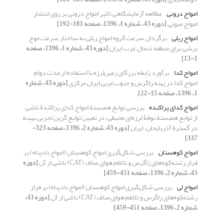
امواج درونی
مطالعه آزمایشگاهی تاثیر امواج درونی بر روی انتشار
امواج صوتی
[دوره 43، شماره 1، 1396، صفحه 181-192]
امواج ریلی
برگردان سرعت گروه امواج ریلی به ساختار سرعت موج
برشی برای منطقه شمال غرب ایران
[دوره 43، شماره 1، 1396، صفحه
1-13]
امواج کدا
برآورد رابطه بزرگای زمین‌لرزه با استفاده از مدت دوام
امواج کدا در پهنه زاگرس و جنوب‌غربی ایران مرکزی
[دوره 43، شماره
1، 1396، صفحه 15-22]
امواج کدای پراکنده
بررسی توابع همبستۀ امواج کدای پراکندۀ ناشی
از توابع همبستۀ نوفۀ لرزه‌ای محیطی، در تعیین توابع گرین تجربی بهینه
در گسترۀ آذربایجان، ایران
[دوره 43، شماره 2، 1396، صفحه 323-
337]
امواج کوهستان
بررسی شکل‌گیری امواج کوهستان (امواج بادپناه) بر
فراز رشته‌کوه‌های زاگرس و تلاطم هوای صاف (CAT) ناشی از آن
[دوره
43، شماره 2، 1396، صفحه 451-459]
امواج لی
بررسی شکل‌گیری امواج کوهستان (امواج بادپناه) بر فراز
رشته‌کوه‌های زاگرس و تلاطم هوای صاف (CAT) ناشی از آن
[دوره 43،
شماره 2، 1396، صفحه 451-459]