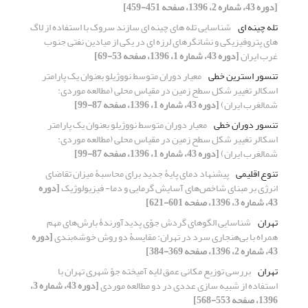
[دوره 43، شماره 2، 1396، صفحه 451-459]
تله چینه ای
شناسایی تله های چینه ای سازند سروک با استفاده از لاگ
های پتروفیزیکی و نشانگرهای لرزه ای در یکی از میادین نفتی جنوب
غرب ایران
[دوره 43، شماره 1، 1396، صفحه 53-69]
تنسور استرین خطی
معیار دوران متوسط نووژیلو بعنوان یک پارامتر
اسکالر تغییر شکل سطح زمین در مقیاس محلی (مطالعه موردی:
شمالغرب ایران)
[دوره 43، شماره 1، 1396، صفحه 87-99]
تنسور دوران خطی
معیار دوران متوسط نووژیلو بعنوان یک پارامتر
اسکالر تغییر شکل سطح زمین در مقیاس محلی (مطالعه موردی:
شمالغرب ایران)
[دوره 43، شماره 1، 1396، صفحه 87-99]
تنوع اقلیمی
پیشنهاد دمای پایۀ جدید برای محاسبۀ میزان تقاضای
انرژی بر مبنای شاخص‌های آسایش گرمایی و دما- فیزیولوژیک
[دوره
43، شماره 3، 1396، صفحه 601-621]
تهران
شناسایی الگوهای گردش جوّی پدیدآورندۀ بارش‌های مهم
همراه با بی‌هنجاری سرد در تهران: مقایسۀ دو روش خوشه‌بندی
[دوره
43، شماره 2، 1396، صفحه 369-384]
تهران
بررسی توزیع مکانی عمق لایه آمیخته جوّ شهری تهران با
استفاده از شبیه سازی عددی در دو مطالعه موردی
[دوره 43، شماره 3،
1396، صفحه 553-568]