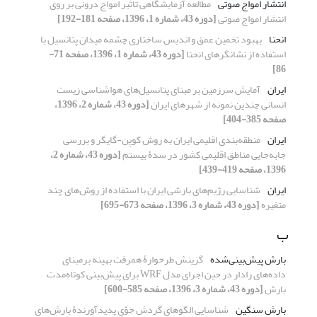
انتشار امواج صوتی
مطالعه آزمایشگاهی تاثیر امواج درونی بر روی
انتشار امواج صوتی
[دوره 43، شماره 1، 1396، صفحه 181-192]
انحنا
بهبود تخمین عمق و اندیس ساختاری چشمه میدان پتانسیل با
استفاده از نشانگرهای انحنا
[دوره 43، شماره 1، 1396، صفحه 71-
86]
ایران
آمایش سرزمین بر مبنای پتانسیل‌های هواشناسی زیست
انسانی چندین نمونه از شهرهای ایران
[دوره 43، شماره 2، 1396،
صفحه 385-404]
ایران
منطقه‌بندی اقلیمی ایران به روش کوپن-گایگر و بررسی
جابه‌جایی مناطق اقلیمی کشور در سدۀ بیستم
[دوره 43، شماره 2،
1396، صفحه 419-439]
ایران
شناسایی رژیم‌های بارشی ایران با استفاده از روش‌های چند
متغیره
[دوره 43، شماره 3، 1396، صفحه 673-695]
ب
بارش پیش‌بینی‌شده
گزینش طرحوارۀ همرفت بهینه برمبنای
داده‌‌‌های رادار در حین اجرای مدل WRF برای پیش‌‌‌بینی کوتاه‌مدت
بارش
[دوره 43، شماره 3، 1396، صفحه 585-600]
بارش سنگین
شناسایی الگوهای گردش جوّی پدیدآورندۀ بارش‌های