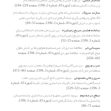
ساختار گسلی
برآورد مدل ارتفاعی البرز شمالی با استفاده از
زیرساخت گسلی منطقه
[دوره 43، شماره 2، 1396، صفحه 229-244]
سازند سروک
شناسایی تله های چینه ای سازند سروک با استفاده از
لاگ های پتروفیزیکی و نشانگرهای لرزه ای در یکی از میادین نفتی
جنوب غرب ایران
[دوره 43، شماره 1، 1396، صفحه 53-69]
سامانه هشدر سریع زمینلرزه
بررسی زمان هشدار احتمالاتی برای
سامانه هشدار سریع زمین لرزه بر روی گسل شمال تبریز
[دوره 43،
شماره 1، 1396، صفحه 23-32]
سپیدایی ابر
مطالعۀ عددی اثر غیرمستقیم هواویزها بر تابش طول
موج کوتاه و بلند: مطالعۀ موردی
[دوره 43، شماره 2، 1396، صفحه
441-450]
سرب و روی
بررسی کانی‌شناسی و ژئوفیزیک معدن سرب و روی
منطقۀ مرجان‌آباد منجیل
[دوره 43، شماره 3، 1396، صفحه 461-472]
سری زمانی مصنوعی
بهبود تخمین تابع گرین تجربی بین جفت
ایستگاهی با استفاده از تکنیک جداسازی مقدار تکینه
[دوره 43، شماره
3، 1396، صفحه 521-529]
سطح درجه‌دوم
بهبود تخمین عمق و اندیس ساختاری چشمه میدان
پتانسیل با استفاده از نشانگرهای انحنا
[دوره 43، شماره 1، 1396،
صفحه 71-86]