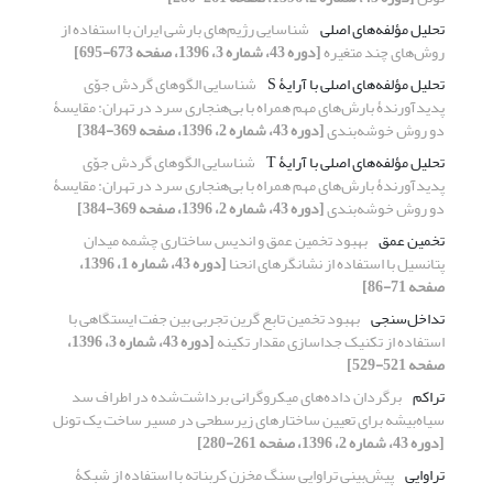
تحلیل مؤلفه‌های اصلی
شناسایی رژیم‌های بارشی ایران با استفاده از
روش‌های چند متغیره
[دوره 43، شماره 3، 1396، صفحه 673-695]
تحلیل مؤلفه‌های اصلی با آرایۀ S
شناسایی الگوهای گردش جوّی
پدیدآورندۀ بارش‌های مهم همراه با بی‌هنجاری سرد در تهران: مقایسۀ
دو روش خوشه‌بندی
[دوره 43، شماره 2، 1396، صفحه 369-384]
تحلیل مؤلفه‌های اصلی با آرایۀ T
شناسایی الگوهای گردش جوّی
پدیدآورندۀ بارش‌های مهم همراه با بی‌هنجاری سرد در تهران: مقایسۀ
دو روش خوشه‌بندی
[دوره 43، شماره 2، 1396، صفحه 369-384]
تخمین عمق
بهبود تخمین عمق و اندیس ساختاری چشمه میدان
پتانسیل با استفاده از نشانگرهای انحنا
[دوره 43، شماره 1، 1396،
صفحه 71-86]
تداخل‌سنجی
بهبود تخمین تابع گرین تجربی بین جفت ایستگاهی با
استفاده از تکنیک جداسازی مقدار تکینه
[دوره 43، شماره 3، 1396،
صفحه 521-529]
تراکم
برگردان داده‌های میکروگرانی برداشت‌شده در اطراف سد
سیاه‌بیشه برای تعیین ساختارهای زیرسطحی در مسیر ساخت یک تونل
[دوره 43، شماره 2، 1396، صفحه 261-280]
تراوایی
پیش‌بینی تراوایی سنگ مخزن کربناته با استفاده از شبکۀ