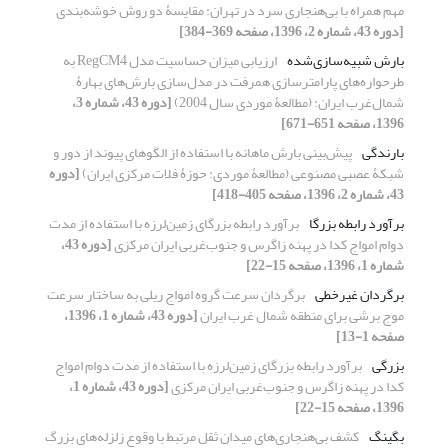
مهم همراه با بی‌هنجاری سرد در تهران: مقایسۀ دو روش خوشه‌بندی
[دوره 43، شماره 2، 1396، صفحه 369-384]
بارش شبیه‌سازی‌شده
ارزیابی میزان حساسیت مدل RegCM4 به
طرحواره‌های پارامترسازی همرفت در مدل‌سازی بارش‌های بهارۀ
شمال‌غرب ایران: (مطالعۀ موردی سال 2004)
[دوره 43، شماره 3،
1396، صفحه 651-671]
بارندگی
پیش‌بینی بارش ماهانه با استفاده از الگوهای پیوند از دور و
شبکۀ عصبی مصنوعی (مطالعۀ موردی: حوزۀ فلات مرکزی ایران)
[دوره
43، شماره 2، 1396، صفحه 405-418]
برآورد رابطه بزرگا
برآورد رابطه بزرگای زمین‌لرزه با استفاده از مدت
دوام امواج کدا در پهنه زاگرس و جنوب‌غربی ایران مرکزی
[دوره 43،
شماره 1، 1396، صفحه 15-22]
برگردان غیرخطی
برگردان سرعت گروه امواج ریلی به ساختار سرعت
موج برشی برای منطقه شمال غرب ایران
[دوره 43، شماره 1، 1396،
صفحه 1-13]
بزرگی
برآورد رابطه بزرگای زمین‌لرزه با استفاده از مدت دوام امواج
کدا در پهنه زاگرس و جنوب‌غربی ایران مرکزی
[دوره 43، شماره 1،
1396، صفحه 15-22]
بگینگ
کشف بی‌هنجاری‌های میدان ثقل مرتبط با وقوع زلزله‌های بزرگ