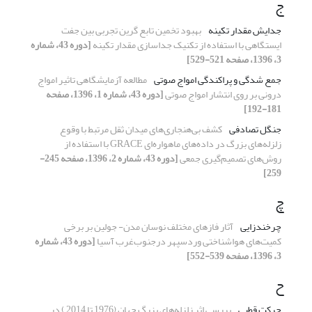
ج
جدایش مقدار تکینه
بهبود تخمین تابع گرین تجربی بین جفت
ایستگاهی با استفاده از تکنیک جداسازی مقدار تکینه
[دوره 43، شماره
3، 1396، صفحه 521-529]
جمع شدگی و پراکندگی امواج صوتی
مطالعه آزمایشگاهی تاثیر امواج
درونی بر روی انتشار امواج صوتی
[دوره 43، شماره 1، 1396، صفحه
181-192]
جنگل تصادفی
کشف بی‌هنجاری‌های میدان ثقل مرتبط با وقوع
زلزله‌های بزرگ در داده‌های ماهواره‌ای GRACE با استفاده از
روش‌های تصمیم‌گیری جمعی
[دوره 43، شماره 2، 1396، صفحه 245-
259]
چ
چرخندزایی
آثار فازهای مختلف نوسان مدن- جولین بر برخی
کمیت‌های هواشناختی وردسپهر درجنوب‌غرب آسیا
[دوره 43، شماره
3، 1396، صفحه 539-552]
ح
حرکت قطبی
بررسی اثر زلزله‌های بزرگ جهان (1976 تا 2014 ) در