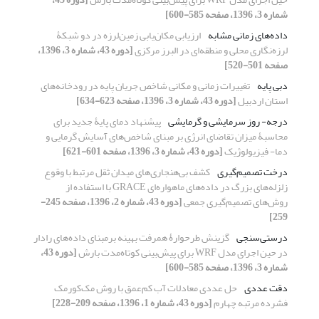
شماره 3، 1396، صفحه 585-600]
داده‌های زمانی مشابه
ارزیابی مکان‌یابی زمین‌لرزه در دو شبکۀ
لرزه‌نگاری محلی و منطقه‌ای در البرز مرکزی
[دوره 43، شماره 3، 1396،
صفحه 501-520]
دبی پایه
تغییرات زمانی و مکانی شاخص جریان پایه در رودخانه‌های
استان اردبیل
[دوره 43، شماره 3، 1396، صفحه 623-634]
درجه- روز سرمایشی و گرمایشی
پیشنهاد دمای پایۀ جدید برای
محاسبۀ میزان تقاضای انرژی بر مبنای شاخص‌های آسایش گرمایی و
دما- فیزیولوژیک
[دوره 43، شماره 3، 1396، صفحه 601-621]
درخت تصمیم‌گیری
کشف بی‌هنجاری‌های میدان ثقل مرتبط با وقوع
زلزله‌های بزرگ در داده‌های ماهواره‌ای GRACE با استفاده از
روش‌های تصمیم‌گیری جمعی
[دوره 43، شماره 2، 1396، صفحه 245-
259]
درستی‌سنجی
گزینش طرحوارۀ همرفت بهینه برمبنای داده‌‌‌های رادار
در حین اجرای مدل WRF برای پیش‌‌‌بینی کوتاه‌مدت بارش
[دوره 43،
شماره 3، 1396، صفحه 585-600]
دقت عددی
حل عددی معادلات آب کم‌عمق با روش مک‌کورمک
فشرده مرتبه چهارم
[دوره 43، شماره 1، 1396، صفحه 209-228]