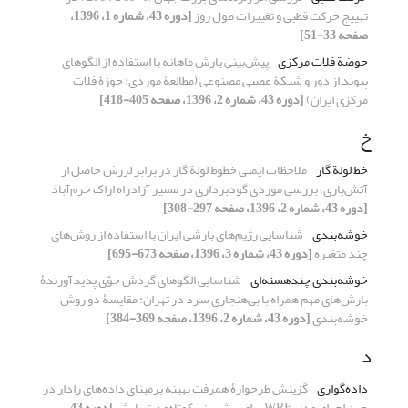
تهییج حرکت قطبی و تغییرات طول روز
[دوره 43، شماره 1، 1396،
صفحه 33-51]
حوضة فلات مرکزی
پیش‌بینی بارش ماهانه با استفاده از الگوهای
پیوند از دور و شبکۀ عصبی مصنوعی (مطالعۀ موردی: حوزۀ فلات
مرکزی ایران)
[دوره 43، شماره 2، 1396، صفحه 405-418]
خ
خط لولة گاز
ملاحظات ایمنی خطوط لولة گاز در برابر لرزش حاصل از
آتش‌باری، بررسی موردی گودبرداری در مسیر آزاد‌راه اراک خرم‌آباد
[دوره 43، شماره 2، 1396، صفحه 297-308]
خوشه‌بندی
شناسایی رژیم‌های بارشی ایران با استفاده از روش‌های
چند متغیره
[دوره 43، شماره 3، 1396، صفحه 673-695]
خوشه‌بندی چندهسته‌ای
شناسایی الگوهای گردش جوّی پدیدآورندۀ
بارش‌های مهم همراه با بی‌هنجاری سرد در تهران: مقایسۀ دو روش
خوشه‌بندی
[دوره 43، شماره 2، 1396، صفحه 369-384]
د
داده‌گواری
گزینش طرحوارۀ همرفت بهینه برمبنای داده‌‌‌های رادار در
حین اجرای مدل WRF برای پیش‌‌‌بینی کوتاه‌مدت بارش
[دوره 43،