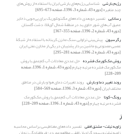
رژیم بارشی
شناسایی رژیم‌های بارشی ایران با استفاده از روش‌های
چند متغیره
[دوره 43، شماره 3، 1396، صفحه 673-695]
رسانایی
تفسیر دوبعدی داده‌های مگنتوتلوریک برای پی‌جویی ذخایر
عمیق آب‌های شور حاوی ید در منطقۀ شمال آق‌قلا، دشت گلستان
[دوره 43، شماره 2، 1396، صفحه 355-367]
رگرسیون
پیش‌بینی تراوایی سنگ مخزن کربناته با استفاده از شبکۀ
عصبی مصنوعی و ماشین بردار پشتیبان در یکی از مخازن نفتی ایران
[دوره 43، شماره 2، 1396، صفحه 281-295]
روش مک‌کورمک فشرده
حل عددی معادلات آب کم‌عمق با روش
مک‌کورمک فشرده مرتبه چهارم
[دوره 43، شماره 1، 1396، صفحه
209-228]
روند تغییر دما و بارش
روند تغییرات دمای هوا و بارش در مناطق
مختلف ایران
[دوره 43، شماره 3، 1396، صفحه 569-584]
رونگ-کوتا
حل عددی معادلات آب کم‌عمق با روش مک‌کورمک
فشرده مرتبه چهارم
[دوره 43، شماره 1، 1396، صفحه 209-228]
ز
زاویه تیلت- مشتق افقی
تفسیر داده‌های مغناطیسی براساس محاسبه
زاویه تیلت و بهبود گرادیان افقی، مطالعه موردی: فروافتادگی زنجان