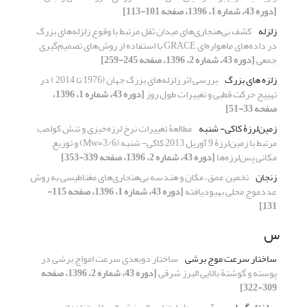
[دوره 43، شماره 1، 1396، صفحه 101-113]
زلزله
کشف بی‌هنجاری‌های میدان ثقل مرتبط با وقوع زلزله‌های بزرگ
در داده‌های ماهواره‌ای GRACE با استفاده از روش‌های تصمیم‌گیری
جمعی
[دوره 43، شماره 2، 1396، صفحه 245-259]
زلزه های بزرگ
بررسی اثر زلزله‌های بزرگ جهان (1976 تا 2014 ) در
تهییج حرکت قطبی و تغییرات طول روز
[دوره 43، شماره 1، 1396،
صفحه 33-51]
زمین‌لرزۀ کاکی- شنبه
مطالعۀ تغییرات نرخ لرزه‌خیزی و تنش کولمب
مرتبط با زمین‌لرزۀ 9 آوریل 2013 کاکی- شنبه (3/6=Mw) و توزیع
مکانی پس‌لرزه‌ها
[دوره 43، شماره 2، 1396، صفحه 339-353]
زنجان
تخمین عمق، مکان و هندسه بی‌هنجاری‌های مغناطیسی به روش
عددموج محلی بهبودیافته
[دوره 43، شماره 1، 1396، صفحه 115-
131]
س
ساختار سرعت موج برشی
ساختار دوبعدی سرعت امواج برشی در
پوسته و گوشتۀ بالایی البرز شرقی
[دوره 43، شماره 2، 1396، صفحه
309-322]