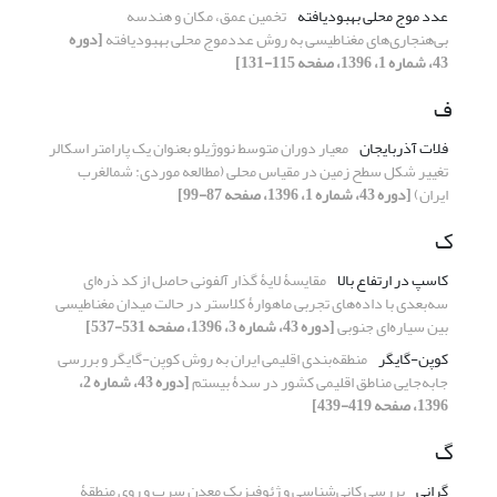
عدد موج محلی بهبودیافته
تخمین عمق، مکان و هندسه
بی‌هنجاری‌های مغناطیسی به روش عددموج محلی بهبودیافته
[دوره
43، شماره 1، 1396، صفحه 115-131]
ف
فلات آذربایجان
معیار دوران متوسط نووژیلو بعنوان یک پارامتر اسکالر
تغییر شکل سطح زمین در مقیاس محلی (مطالعه موردی: شمالغرب
ایران)
[دوره 43، شماره 1، 1396، صفحه 87-99]
ک
کاسپ در ارتفاع بالا
مقایسۀ لایۀ گذار آلفونی حاصل از کد ذره‌ای
سه‌بعدی با داده‌های تجربی ماهوارۀ کلاستر در حالت میدان مغناطیسی
بین سیاره‌ای جنوبی
[دوره 43، شماره 3، 1396، صفحه 531-537]
کوپن-گایگر
منطقه‌بندی اقلیمی ایران به روش کوپن-گایگر و بررسی
جابه‌جایی مناطق اقلیمی کشور در سدۀ بیستم
[دوره 43، شماره 2،
1396، صفحه 419-439]
گ
گرانی
بررسی کانی‌شناسی و ژئوفیزیک معدن سرب و روی منطقۀ