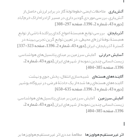
آ
آتش‌باری
ملاحظات ایمنی خطوط لولة گاز در برابر لرزش حاصل از
آتش‌باری، بررسی موردی گودبرداری در مسیر آزاد‌راه اراک خرم‌آباد
[دوره 43، شماره 2، 1396، صفحه 297-308]
آذربایجان
بررسی توابع همبستۀ امواج کدای پراکندۀ ناشی از توابع
همبستۀ نوفۀ لرزه‌ای محیطی، در تعیین توابع گرین تجربی بهینه در
گسترۀ آذربایجان، ایران
[دوره 43، شماره 2، 1396، صفحه 323-337]
آسایش حرارتی
آمایش سرزمین بر مبنای پتانسیل‌های هواشناسی
زیست انسانی چندین نمونه از شهرهای ایران
[دوره 43، شماره 2،
1396، صفحه 385-404]
آلاینده‌های هسته‌ای
شبیه‌سازی انتقال، پخش جوی و نهشت
آلاینده‌های هسته‌ای رها شده از یک حادثۀ فرضی در نیروگاه بوشهر
[دوره 43، شماره 3، 1396، صفحه 635-650]
آمایش سرزمین
آمایش سرزمین بر مبنای پتانسیل‌های هواشناسی
زیست انسانی چندین نمونه از شهرهای ایران
[دوره 43، شماره 2،
1396، صفحه 385-404]
ا
اثر غیرمستقیم هواویزها
مطالعۀ عددی اثر غیرمستقیم هواویزها بر