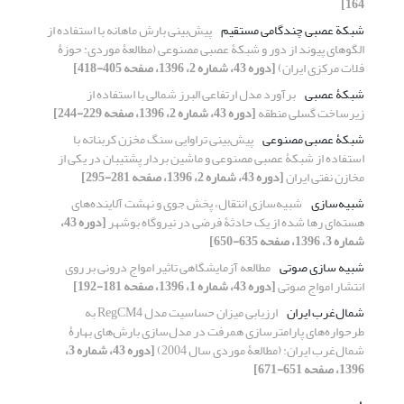
164]
شبکة عصبی چندگامی مستقیم
پیش‌بینی بارش ماهانه با استفاده از
الگوهای پیوند از دور و شبکۀ عصبی مصنوعی (مطالعۀ موردی: حوزۀ
فلات مرکزی ایران)
[دوره 43، شماره 2، 1396، صفحه 405-418]
شبکۀ عصبی
برآورد مدل ارتفاعی البرز شمالی با استفاده از
زیرساخت گسلی منطقه
[دوره 43، شماره 2، 1396، صفحه 229-244]
شبکۀ عصبی مصنوعی
پیش‌بینی تراوایی سنگ مخزن کربناته با
استفاده از شبکۀ عصبی مصنوعی و ماشین بردار پشتیبان در یکی از
مخازن نفتی ایران
[دوره 43، شماره 2، 1396، صفحه 281-295]
شبیه‌سازی
شبیه‌سازی انتقال، پخش جوی و نهشت آلاینده‌های
هسته‌ای رها شده از یک حادثۀ فرضی در نیروگاه بوشهر
[دوره 43،
شماره 3، 1396، صفحه 635-650]
شبیه سازی صوتی
مطالعه آزمایشگاهی تاثیر امواج درونی بر روی
انتشار امواج صوتی
[دوره 43، شماره 1، 1396، صفحه 181-192]
شمال‌غرب ایران
ارزیابی میزان حساسیت مدل RegCM4 به
طرحواره‌های پارامترسازی همرفت در مدل‌سازی بارش‌های بهارۀ
شمال‌غرب ایران: (مطالعۀ موردی سال 2004)
[دوره 43، شماره 3،
1396، صفحه 651-671]