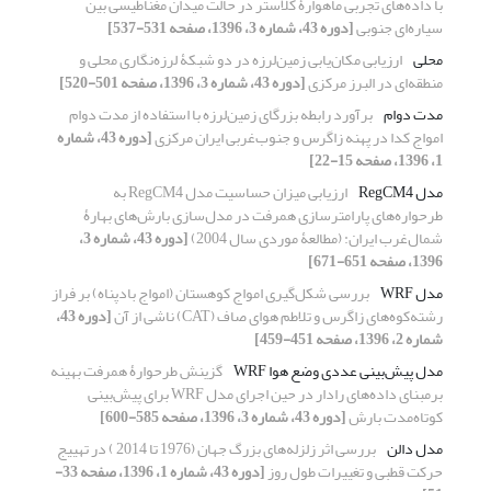
با داده‌های تجربی ماهوارۀ کلاستر در حالت میدان مغناطیسی بین
سیاره‌ای جنوبی
[دوره 43، شماره 3، 1396، صفحه 531-537]
محلی
ارزیابی مکان‌یابی زمین‌لرزه در دو شبکۀ لرزه‌نگاری محلی و
منطقه‌ای در البرز مرکزی
[دوره 43، شماره 3، 1396، صفحه 501-520]
مدت دوام
برآورد رابطه بزرگای زمین‌لرزه با استفاده از مدت دوام
امواج کدا در پهنه زاگرس و جنوب‌غربی ایران مرکزی
[دوره 43، شماره
1، 1396، صفحه 15-22]
مدل RegCM4
ارزیابی میزان حساسیت مدل RegCM4 به
طرحواره‌های پارامترسازی همرفت در مدل‌سازی بارش‌های بهارۀ
شمال‌غرب ایران: (مطالعۀ موردی سال 2004)
[دوره 43، شماره 3،
1396، صفحه 651-671]
مدل WRF
بررسی شکل‌گیری امواج کوهستان (امواج بادپناه) بر فراز
رشته‌کوه‌های زاگرس و تلاطم هوای صاف (CAT) ناشی از آن
[دوره 43،
شماره 2، 1396، صفحه 451-459]
مدل پیش‌بینی عددی وضع هوا WRF
گزینش طرحوارۀ همرفت بهینه
برمبنای داده‌‌‌های رادار در حین اجرای مدل WRF برای پیش‌‌‌بینی
کوتاه‌مدت بارش
[دوره 43، شماره 3، 1396، صفحه 585-600]
مدل دالن
بررسی اثر زلزله‌های بزرگ جهان (1976 تا 2014 ) در تهییج
حرکت قطبی و تغییرات طول روز
[دوره 43، شماره 1، 1396، صفحه 33-