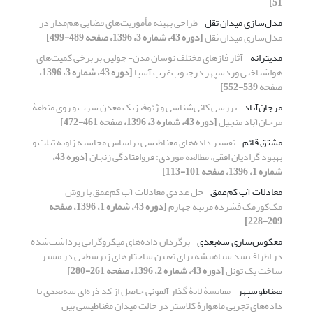
51]
مدل‌سازی میدان ثقل
طراحی بهینه مأموریت‌های فضایی هم‌مدار در
مدل‌سازی میدان ثقل
[دوره 43، شماره 3، 1396، صفحه 489-499]
مدیترانه
آثار فازهای مختلف نوسان مدن- جولین بر برخی کمیت‌های
هواشناختی وردسپهر درجنوب‌غرب آسیا
[دوره 43، شماره 3، 1396،
صفحه 539-552]
مرجان‌آباد
بررسی کانی‌شناسی و ژئوفیزیک معدن سرب و روی منطقۀ
مرجان‌آباد منجیل
[دوره 43، شماره 3، 1396، صفحه 461-472]
مشتق قائم
تفسیر داده‌های مغناطیسی براساس محاسبه زاویه تیلت و
بهبود گرادیان افقی، مطالعه موردی: فروافتادگی زنجان
[دوره 43،
شماره 1، 1396، صفحه 101-113]
معادلات آب کم‌عمق
حل عددی معادلات آب کم‌عمق با روش
مک‌کورمک فشرده مرتبه چهارم
[دوره 43، شماره 1، 1396، صفحه
209-228]
معکوس‌سازی سه‌بعدی
برگردان داده‌های میکروگرانی برداشت‌شده
در اطراف سد سیاه‌بیشه برای تعیین ساختارهای زیرسطحی در مسیر
ساخت یک تونل
[دوره 43، شماره 2، 1396، صفحه 261-280]
مغناطوسپهر
مقایسۀ لایۀ گذار آلفونی حاصل از کد ذره‌ای سه‌بعدی با
داده‌های تجربی ماهوارۀ کلاستر در حالت میدان مغناطیسی بین