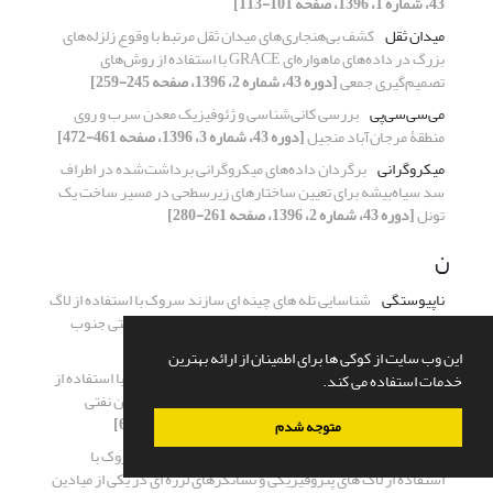
43، شماره 1، 1396، صفحه 101-113]
میدان ثقل
کشف بی‌هنجاری‌های میدان ثقل مرتبط با وقوع زلزله‌های
بزرگ در داده‌های ماهواره‌ای GRACE با استفاده از روش‌های
تصمیم‌گیری جمعی
[دوره 43، شماره 2، 1396، صفحه 245-259]
می‌سی‌سی‌پی
بررسی کانی‌شناسی و ژئوفیزیک معدن سرب و روی
منطقۀ مرجان‌آباد منجیل
[دوره 43، شماره 3، 1396، صفحه 461-472]
میکروگرانی
برگردان داده‌های میکروگرانی برداشت‌شده در اطراف
سد سیاه‌بیشه برای تعیین ساختارهای زیرسطحی در مسیر ساخت یک
تونل
[دوره 43، شماره 2، 1396، صفحه 261-280]
ن
ناپیوستگی
شناسایی تله های چینه ای سازند سروک با استفاده از لاگ
های پتروفیزیکی و نشانگرهای لرزه ای در یکی از میادین نفتی جنوب
غرب ایران
[دوره 43، شماره 1، 1396، صفحه 53-69]
این وب سایت از کوکی ها برای اطمینان از ارائه بهترین
نرم افزار پترل
شناسایی تله های چینه ای سازند سروک با استفاده از
خدمات استفاده می کند.
لاگ های پتروفیزیکی و نشانگرهای لرزه ای در یکی از میادین نفتی
جنوب غرب ایران
[دوره 43، شماره 1، 1396، صفحه 53-69]
متوجه شدم
نشانگرهای لرزه ای
شناسایی تله های چینه ای سازند سروک با
استفاده از لاگ های پتروفیزیکی و نشانگرهای لرزه ای در یکی از میادین