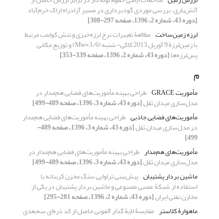
آتش‌باری، بررسی موردی گودبرداری در مسیر آزاد‌راه اراک خرم‌آباد
[دوره 43، شماره 2، 1396، صفحه 297-308]
لرزه زمین‌ساخت
مطالعۀ تغییرات نرخ لرزه‌خیزی و تنش کولمب مرتبط
با زمین‌لرزۀ 9 آوریل 2013 کاکی- شنبه (3/6=Mw) و توزیع مکانی
پس‌لرزه‌ها
[دوره 43، شماره 2، 1396، صفحه 339-353]
م
مأموریت GRACE
طراحی بهینه مأموریت‌های فضایی هم‌مدار در
مدل‌سازی میدان ثقل
[دوره 43، شماره 3، 1396، صفحه 489-499]
مأموریت‌های فضایی جاذبی
طراحی بهینه مأموریت‌های فضایی هم‌مدار
در مدل‌سازی میدان ثقل
[دوره 43، شماره 3، 1396، صفحه 489-
499]
مأموریت‌های هم‌مدار
طراحی بهینه مأموریت‌های فضایی هم‌مدار در
مدل‌سازی میدان ثقل
[دوره 43، شماره 3، 1396، صفحه 489-499]
ماشین بردار پشتیبان
پیش‌بینی تراوایی سنگ مخزن کربناته با
استفاده از شبکۀ عصبی مصنوعی و ماشین بردار پشتیبان در یکی از
مخازن نفتی ایران
[دوره 43، شماره 2، 1396، صفحه 281-295]
ماهوارۀ کلاستر
مقایسۀ لایۀ گذار آلفونی حاصل از کد ذره‌ای سه‌بعدی