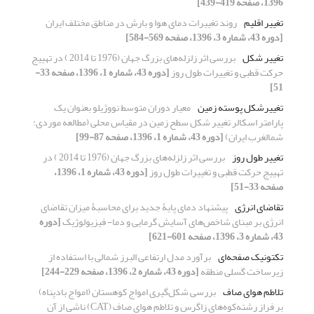
1396، صفحه 419-439]
تغییر اقلیم
روند تغییرات دمای هوا و بارش در مناطق مختلف ایران
[دوره 43، شماره 3، 1396، صفحه 569-584]
تغییر شکل
بررسی اثر زلزله‌های بزرگ جهان (1976 تا 2014 ) در تهییج
حرکت قطبی و تغییرات طول روز
[دوره 43، شماره 1، 1396، صفحه 33-
51]
تغییرشکل پوسته زمین
معیار دوران متوسط نووژیلو بعنوان یک
پارامتر اسکالر تغییر شکل سطح زمین در مقیاس محلی (مطالعه موردی:
شمالغرب ایران)
[دوره 43، شماره 1، 1396، صفحه 87-99]
تغییر طول روز
بررسی اثر زلزله‌های بزرگ جهان (1976 تا 2014 ) در
تهییج حرکت قطبی و تغییرات طول روز
[دوره 43، شماره 1، 1396،
صفحه 33-51]
تقاضای انرژی
پیشنهاد دمای پایۀ جدید برای محاسبۀ میزان تقاضای
انرژی بر مبنای شاخص‌های آسایش گرمایی و دما- فیزیولوژیک
[دوره
43، شماره 3، 1396، صفحه 601-621]
تکتونیک صفحه‌ای
برآورد مدل ارتفاعی البرز شمالی با استفاده از
زیرساخت گسلی منطقه
[دوره 43، شماره 2، 1396، صفحه 229-244]
تلاطم هوای صاف
بررسی شکل‌گیری امواج کوهستان (امواج بادپناه)
بر فراز رشته‌کوه‌های زاگرس و تلاطم هوای صاف (CAT) ناشی از آن