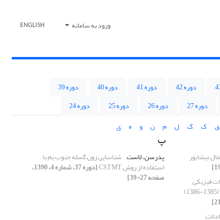
ورود به سامانه
ENGLISH
دوره 42
دوره 41
دوره 40
دوره 39
دوره 27
دوره 26
دوره 25
دوره 24
ق
ک
گ
ل
م
ن
و
ه
ی
پ
ال نیشابور
پدرسن، لاست
شناسایی زون گسله جنوب بم با
استفاده از روش CSTMT
[دوره 37، شماره 4، 1390،
صفحه 27-39]
ات فیزیکی
)
دلات