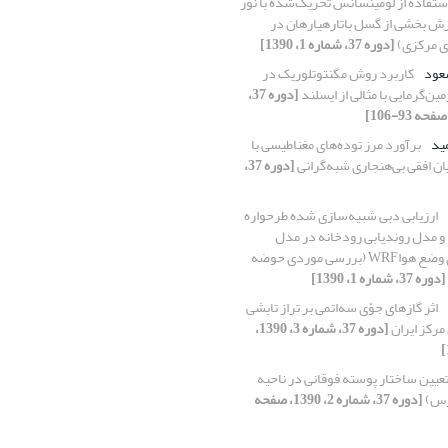
ستفاده از لومینسانس تحریک‌شده با نور
غزش بخشی از گسل باتارهیارهان در
ی مرکزی)
[دوره 37، شماره 1، 1390]
عود
کاربرد روش مگنتوتلوریک در
ن‌گرمایی با مثالی از ایسلند
[دوره 37،
مید
برآورد مرز توده‌های مغناطیسی با
ان افقی بی‌هنجاری شبه‌گرانی
[دوره 37،
ارزیابی دبی شبیه‌‌سازی شده طرحواره
مدل روندیابی رودخانه در مدل
پیش‌بینی عددی وضع هواWRF (بررسی موردی حوضه
[دوره 37، شماره 1، 1390]
اثر گازهای جوّی سه‌اتمی ‌بر تراز تابشی
مرکز ایران
[دوره 37، شماره 3، 1390،
عیین ساختار پوسته فوقانی در ناحیه
گرس)
[دوره 37، شماره 2، 1390، صفحه