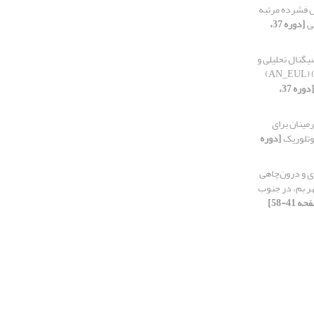
ش فشرده مرتبه
ی
[دوره 37،
یگنال تحلیلی و
واهمامیخت اویلر (Euler Deconvolution) (AN_EUL)
[دوره 37،
رمینان برای
توتلوریک
[دوره
 و درون‌‌چاهی
شهر بم، در جنوب