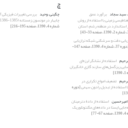
چ
، سید سجاد
برآورد عمق
چگینی، وحید
بررسی تغییرات فیزیکی آ
مغناطیسی زمینی با استفاده از روش
چابهار در مونسون زمستانه (1385-1386)
 استاندارد در منطقه رشم، استان
شماره 4، 1390، صفحه 195-216]
یابی دقت و سرشکنی شبکه ترازیابی
[دوره 37، شماره 4، 1390، صفحه 147-
لرحیم
استفاده از نشانگر لرزه‌ای
یی ریزگسل‌های سازند گازی خانگیران
لرحیم
تضعیف امواج تکراری در
[دوره
 امیرحسین
استفاده از دادة دترمینان
جایی ‌‌‌ایستا در داده‌های مگنتوتلوریک