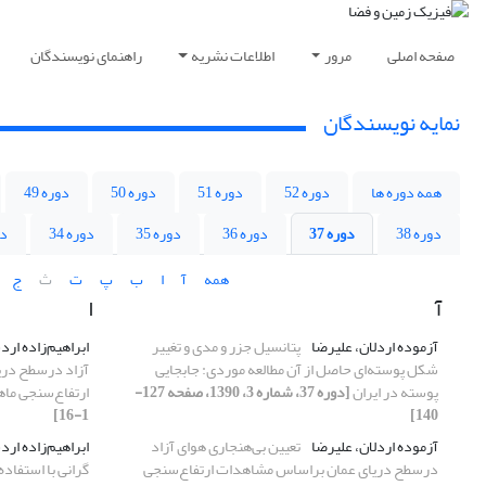
صفحه اصلی
مرور
اطلاعات نشریه
راهنمای نویسندگان
نمایه نویسندگان
همه دوره ها
دوره 52
دوره 51
دوره 50
دوره 49
دوره 38
دوره 37
دوره 36
دوره 35
دوره 34
دو
همه
آ
ا
ب
پ
ت
ث
ج
آ
ا
آزموده اردلان، علیرضا
پتانسیل جزر و مدی و تغییر
ابراهیم‌‌زاده ار
شکل پوسته‌ای حاصل از آن مطالعه موردی: جابجایی
آزاد درسطح در
پوسته در ایران
[دوره 37، شماره 3، 1390، صفحه 127-
ارتفاع‌سنجی‌‌ ماه
1-16]
140]
آزموده اردلان، علیرضا
تعیین بی‌هنجاری‌‌ هوای آزاد
ابراهیم‌زاده ار
درسطح دریای عمان براساس مشاهدات ارتفاع‌سنجی‌‌
گرانی با استفاد