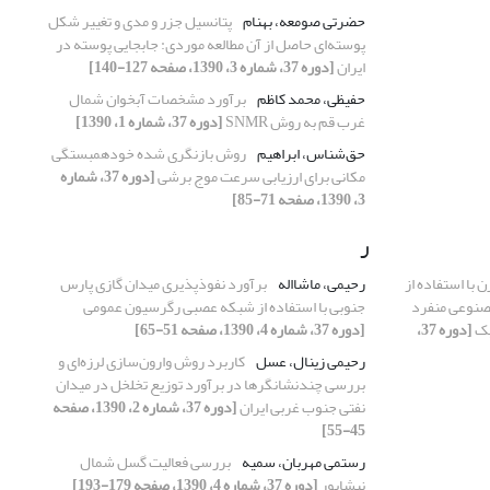
حضرتی صومعه، بهنام
پتانسیل جزر و مدی و تغییر شکل
پوسته‌ای حاصل از آن مطالعه موردی: جابجایی پوسته در
ایران
[دوره 37، شماره 3، 1390، صفحه 127-140]
حفیظی، محمد کاظم
برآورد مشخصات آبخوان شمال
غرب قم به روش SNMR
[دوره 37، شماره 1، 1390]
حق‌شناس، ابراهیم
روش بازنگری شده خودهمبستگی
مکانی برای ارزیابی سرعت موج برشی
[دوره 37، شماره
3، 1390، صفحه 71-85]
ر
با استفاده از
رحیمی، ماشااله
برآورد نفوذپذیری میدان گازی پارس
صنوعی منفرد
جنوبی با استفاده از شبکه عصبی رگرسیون عمومی
یک
[دوره 37،
[دوره 37، شماره 4، 1390، صفحه 51-65]
رحیمی زینال، عسل
کاربرد روش وارون‌سازی لرزه‌ای و
بررسی چندنشانگرها در برآورد توزیع تخلخل در میدان
نفتی جنوب غربی ایران
[دوره 37، شماره 2، 1390، صفحه
45-55]
رستمی مهربان، سمیه
بررسی فعالیت گسل شمال
نیشابور
[دوره 37، شماره 4، 1390، صفحه 179-193]