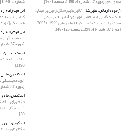
ماهواره‌‌ای
[دوره 37، شماره 4، 1390، صفحه 1-16]
شماره 2، 1390]
آزموده اردلان، علیرضا
آنالیز تغییرشکل زمین بر مبنای
ابراهیم‌زاده ار
هندسه ذاتی رویه تحقیق موردی: آنالیز تغییرشکل
گرانی با استفاده
شبکة ژئودینامیک کشور در فاصلة زمانی 1999 تا 2005
فشردگی
[دوره 37، شماره 3، 1390، صفحه 101-113]
[دوره 37، شماره 4، 1390، صفحه 125-146]
ابراهیم‌زاده ار
داده‌های گرانی ب
[دوره 37، شماره 4، 1390، صفحه 13-26]
احمدی، حسن
ب
خاک در تفکیک م
1390]
اسکندری قادی،
خودهمبستگی مکا
[دوره 37، شماره 3، 1390، صفحه 71-85]
اسکندری قادی،
قائم برای ساخت
شتاب‌نگاری ایرا
50]
اسکویی، بهروز
مگنتوتلوریک ش