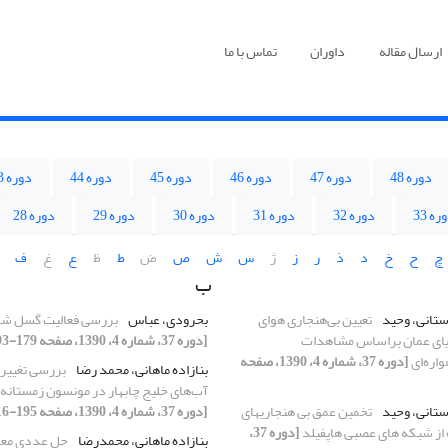
ارسال مقاله
داوران
تماس با ما
دوره 48
دوره 47
دوره 46
دوره 45
دوره 44
دوره 43
ره 33
دوره 32
دوره 31
دوره 30
دوره 29
دوره 28
چ
ح
خ
د
ذ
ر
ز
ژ
س
ش
ص
ض
ط
ظ
ع
غ
ف
ب
دستانی، وحید
تعیین بی‌هنجاری‌‌ هوای
بحرودی، عباس
بررسی فعالیت گسل شم
یای عمان براساس مشاهدات
[دوره 37، شماره 4، 1390، صفحه 179-193]
واره‌‌ای
[دوره 37، شماره 4، 1390، صفحه
بنازاده ماهانی، محمد رضا
بررسی تغییر
آب‌های خلیج چابهار در مونسون زمستانه (1385-1386
دستانی، وحید
تخمین عمق بی هنجاریهای
[دوره 37، شماره 4، 1390، صفحه 195-216]
ه از شبکه های عصبی هاپفیلد
[دوره 37،
بنازاده ماهانی، محمدرضا
حل عددی معا