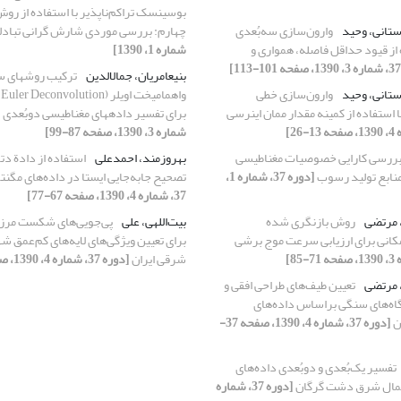
بوسینسک تراکم‌ناپذیر با استفاده از رو
دستانی، وحید
وارون‌سازی سه‌بُعدی
چهارم: بررسی موردی شارش گرانی تبادل
 از قیود حداقل فاصله، همواری و
شماره 1، 1390]
بنی‏عامریان، جمال‏الدین
ترکیب روش‏های س
دستانی، وحید
وارون‌سازی خطی
ا استفاده از کمینه مقدار ممان اینرسی
برای تفسیر داده‏های مغناطیسی دوبُعدی
شماره 3، 1390، صفحه 87-99]
ررسی کارایی خصوصیات مغناطیسی
بهروزمند، احمد‌علی
استفاده از دادة دت
نابع تولید رسوب
[دوره 37، شماره 1،
تصحیح جابه‌جایی ‌‌‌ایستا در داده‌های مگن
37، شماره 4، 1390، صفحه 67-77]
 مرتضی
روش بازنگری شده
بیت‌‌اللهی، علی
پی‌‌جویی‌‌های شکست مرزی
نی برای ارزیابی سرعت موج برشی
برای تعیین ویژگی‌های لایه‌‌های کم‌‌عمق 
شرقی ایران
[دوره 37، شماره 4، 1390، صفحه 41-58]
 مرتضی
تعیین طیف‌های طراحی افقی و
گاه‌های سنگی براساس داده‌های
ن
[دوره 37، شماره 4، 1390، صفحه 37-
تفسیر یک‌بُعدی و دو‌بُعدی داده‌‌های
مال شرق دشت گرگان
[دوره 37، شماره