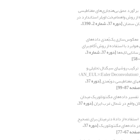
برآورد عمق بی‌هنجاری‌‌های مغناطیسی
ه از روش واهمامیخت اویلر استاندارد در
ان سمنان
[دوره 37، شماره 2، 1390،
معکوس‌سازی یک‌بُعدی داده‌های
وابرد با استفاده از روش اُکام برای
انایی لایه‌ها
[دوره 37، شماره 3،
ترکیب روش‏های سیگنال تحلیلی و
واهمامیخت اویلر (Euler Deconvolution) (AN_EUL)
‏های مغناطیسی دوبُعدی
[دوره 37،
تفسیر داده‌‌های مگنتوتلوریک میدان
لان واقع در شمال غرب ایران
[دوره 37،
استفاده از دادة دترمینان برای تصحیح
ا در داده‌های مگنتوتلوریک
[دوره 37،