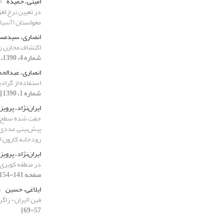
امینی، حمیده
ا
در تعیین نرخ ‌ل
مغولستان (آسیا
انصاری، سیدمس
اکتشاف مخازن زمی
شماره 4، 1390، صفحه 93-106]
انصاری، عبدالح
استفاده از گرادی
شماره 1، 1390]
ایران‌نژاد، پرویز
جفت شده سطح و 
رودخانه کارون)
ایران‌نژاد، پرویز
در منطقه کویری 
صفحه 141-154]
ایلاغی، حسین
ت
فین (ایران- زا
57-69]