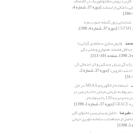
کاربرد روش مگنتوتلوریک در اکتشاف
ی با مثالی از ایسلند
[دوره 37، شماره 4،
شناسایی زون گسله جنوب بم با
[دوره 37، شماره 4، 1390،
محمد
وارون‌سازی سه‌بُعدی گرانی با
د حداقل فاصله، همواری و فشردگی
راندگی پنهان چسکین و اثر احتمالی آن
 (دشت قزوین)
[دوره 37، شماره 2،
ک
استفاده از الگوریتم MSAA در حل
مربوط به بازیابی میدان جاذبه زمین در
مقیاس جهانی تا درجه و مرتبه 120 با استفاده از
GRA
[دوره 37، شماره 1، 1390]
 علیرضا
تحلیل و پیش‌بینی محتوای کلی