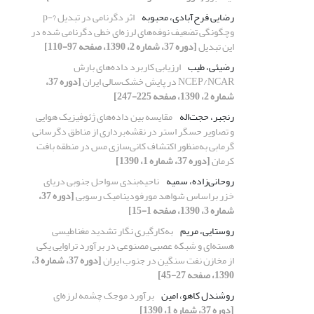
رضایی فرح‌‌آبادی، محبوبه
اثر دگرنامی در تبدیل ?-p
وچگونگی تضعیف نوفه‌‌های لرزه‌‌‌ای خطی دگرنامی شده در
این تبدیل
[دوره 37، شماره 2، 1390، صفحه 97-110]
رضیئی، طیب
ارزیابی کاربرد داده‌‌های بارش
NCEP/NCAR در پایش خشک‌سالی ایران
[دوره 37،
شماره 2، 1390، صفحه 225-247]
رنجبر، حجت‌‌اله
مقایسه بین داده‌‌های ژئوفیزیک هوایی
و تصاویر حسگر استر در نقشه‌برداری از مناطق دگرسانی
گرمابی به‌‌منظور اکتشاف کانی‌‌سازی مس در منطقه بافت
کرمان
[دوره 37، شماره 1، 1390]
روحانی‌زاده، سمیه
ناحیه‌بندی سواحل جنوبی دریای
خزر براساس شواهد مورفودینامیک رسوبی
[دوره 37،
شماره 3، 1390، صفحه 1-15]
روستایی، مریم
به‌کارگیری نگار تشدید مغناطیسی
هسته‌ای و شبکه عصبی مصنوعی در برآورد تراوایی یکی
از مخازن نفت سنگین در جنوب ایران
[دوره 37، شماره 3،
1390، صفحه 27-45]
روشندل کاهو، امین
برآورد موجک چشمه لرزه‌ای
[دوره 37، شماره 1، 1390]