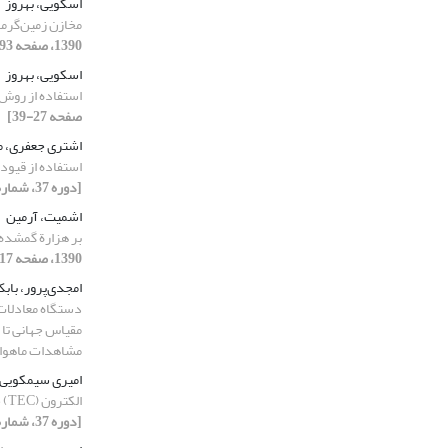
اسکویی، بهروز
مخازن زمین‌گرمای
1390، صفحه 93-106]
اسکویی، بهروز
استفاده از روش CSTMT
صفحه 27-39]
اشتری جعفری، 
استفاده از قیو
[دوره 37، شماره 3، 1390، صفحه 101-113]
اشمیت، آرمین
بر هزارة گمشده
1390، صفحه 17-31]
امجدی‌پرور، باب
دستگاه معادلات 
مشاهدات ماهواره CE
امیری سیمکویی،
الکترون (TEC) حاصل از مشاهدات سامانه ناوبری جهانی
[دوره 37، شماره 1، 1390]