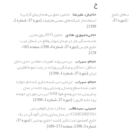
ح
ب‌های خلیج
حاجیان، علیرضا
تخمین عمق بی هنجاریهای گرانی با
[دوره 37،
استفاده از شبکه های عصبی هاپفیلد
[دوره 37، شماره 2،
1390]
حاجی‌‌جمهوری، هادی
تحلیل AVO روی مخزن
ماسه‌سنگی غار در میدان ابوذر واقع در شمال غرب
خلیج فارس
[دوره 37، شماره 4، 1390، صفحه 165-
178]
حجام، سهراب
بررسی روند تغییرات مقادیر حدی دمای
حداقل، حداکثر و میانگین روزانه در چند نمونة اقلیمی
ایران
[دوره 37، شماره 1، 1390]
حجام، سهراب
ارزیابی دبی شبیه‌‌سازی شده طرحواره
جفت شده سطح و مدل روندیابی رودخانه در مدل
پیش‌بینی عددی وضع هواWRF (بررسی موردی حوضه
رودخانه کارون)
[دوره 37، شماره 1، 1390]
حسینی، سیدطالب
عملکرد مدل کوهیرنس
(COHEHRENS) در مدل‌سازی پخش آلودگی در یک
خلیج کم‌‌عُمق تحت تاثیر کِشند (خلیج بوشهر)
[دوره 37،
شماره 3، 1390، صفحه 173-189]