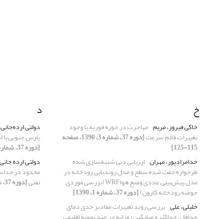
خ
د
خاکی فیروز، مریم
مهاجرت در حوزه فوریه با وجود
دولتی ارده‌‌جانی
تغییرات قائم سرعت
[دوره 37، شماره 3، 1390، صفحه
پارس جنوبی با 
115-125]
[دوره 37، شماره 4، 1390، صفحه 51-65]
خدامرادپور، مهران
ارزیابی دبی شبیه‌‌سازی شده
دولتی ارده جانی
طرحواره جفت شده سطح و مدل روندیابی رودخانه در
محدود در جداساز
مدل پیش‌بینی عددی وضع هواWRF (بررسی موردی
نفتی
[دوره 37، شماره 2، 1390، صفحه 111-125]
حوضه رودخانه کارون)
[دوره 37، شماره 1، 1390]
خلیلی، علی
بررسی روند تغییرات مقادیر حدی دمای
حداقل، حداکثر و میانگین روزانه در چند نمونة اقلیمی