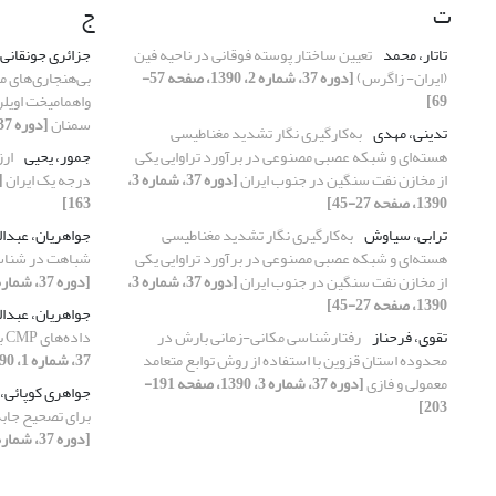
ت
ج
تاتار، محمد
تعیین ساختار پوسته فوقانی در ناحیه فین
جزائری جونقانی
(ایران- زاگرس)
[دوره 37، شماره 2، 1390، صفحه 57-
بی‌هنجاری‌‌های 
69]
واهمامیخت اویلر
سمنان
[دوره 37، شماره 2، 1390، صفحه 33-43]
تدینی، مهدی
به‌کارگیری نگار تشدید مغناطیسی
هسته‌ای و شبکه عصبی مصنوعی در برآورد تراوایی یکی
جمور، یحیی
ارز
از مخازن نفت سنگین در جنوب ایران
[دوره 37، شماره 3،
درجه ‌‌یک ایران
1390، صفحه 27-45]
163]
ترابی، سیاوش
به‌کارگیری نگار تشدید مغناطیسی
جواهریان، عبدا
هسته‌ای و شبکه عصبی مصنوعی در برآورد تراوایی یکی
شباهت در شناسا
از مخازن نفت سنگین در جنوب ایران
[دوره 37، شماره 3،
[دوره 37، شماره 1، 1390]
1390، صفحه 27-45]
جواهریان، عبدا
تقوی، فرحناز
رفتارشناسی مکانی-زمانی بارش در
داده‌های CMP با استفاده از تبدیل رادون سهمی
محدوده استان قزوین با استفاده از روش توابع متعامد
37، شماره 1، 1390]
معمولی و فازی
[دوره 37، شماره 3، 1390، صفحه 191-
جواهری کوپائی،
203]
برای تصحیح جابه‌
[دوره 37، شماره 4، 1390، صفحه 67-77]