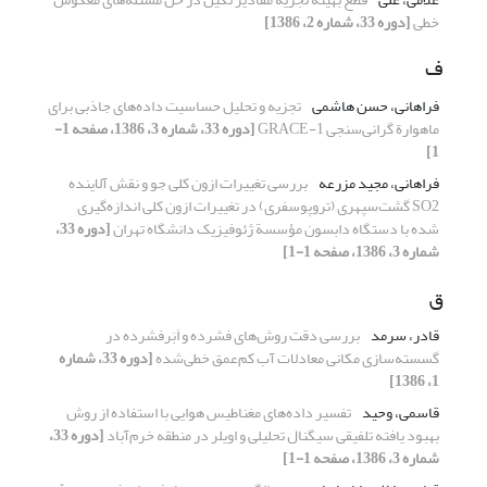
خطی
[دوره 33، شماره 2، 1386]
ف
فراهانی، حسن هاشمی
تجزیه و تحلیل حساسیت داده‌های جاذبی برای
ماهوارة گرانی‌سنجی GRACE-1
[دوره 33، شماره 3، 1386، صفحه 1-
1]
فراهانی، مجید مزرعه
بررسی تغییرات ازون کلی جو و نقش آلاینده
SO2 گشت‌سپهری (تروپوسفری) در تغییرات ازون کلی اندازه‌گیری
شده با دستگاه دابسون مؤسسة ژئوفیزیک دانشگاه تهران
[دوره 33،
شماره 3، 1386، صفحه 1-1]
ق
قادر، سرمد
بررسی دقت روش‌های فشرده و اَبَرفشرده در
گسسته‌سازی مکانی معادلات آب کم‌عمق خطی‌شده
[دوره 33، شماره
1، 1386]
قاسمی، وحید
تفسیر داده‌های مغناطیس هوایی با استفاده از روش
بهبود یافته تلفیقی سیگنال تحلیلی و اویلر در منطقه خرم‌آباد
[دوره 33،
شماره 3، 1386، صفحه 1-1]