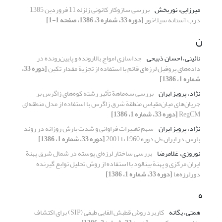
میرزایی، نوربخش
بررسی سازوکار کانونی زلزله‌ 11 فروردین 1385
درب آستانه سیلاخور
[دوره 33، شماره 3، 1386، صفحه 1-1]
ن
نائینی، احسان ذبیحی
جداسازی امواج بالارونده و پایین‌رونده در
داده‌های پروفیل لرزه‌ای قائم با استفاده از تجزیة مقدار تکین
[دوره 33،
شماره 1، 1386]
نژاد، پرویز ایران
بررسی سه‌ماهة تأثیر رشته کوه‌های زاگرس بر
جریان‌های میان‌مقیاس منطقة شرق زاگرس با استفاده از مدل منطقه‌ای
RegCM
[دوره 33، شماره 1، 1386]
نژاد، پرویز ایران
سهم تغییرات فراوانی و شدت بارش روزانه در روند
بارش در ایران طی دوره 1960 تا 2001
[دوره 33، شماره 1، 1386]
نوروزی، غلامرضا
بررسی ساختار لرزه‌ای پوسته در شمال شرق پهنة
ایران مرکزی و پهنة بینالود با استفاده از روش تحلیل توابع گیرنده
دورلرزه‌ها
[دوره 33، شماره 1، 1386]
ه
همتی، یگانه
کاربرد روش قطبش القایی طیفی (SIP) برای اکتشاف