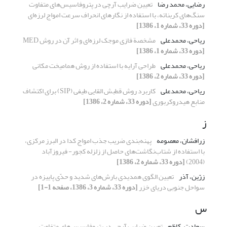
رضایی، محمد رضا
تعیین ضرایب آرچی در پتروفاسیس‌های متفاوت
سنگ‌های کربناته، با استفاده از نگارهای انحراف سرعت امواج لرزه‌ای
[دوره 33، شماره 1، 1386]
ریاحی، محمدعلی
مشخصة فازی موجک لرزه‌ای و اثر آن در روش MED
[دوره 33، شماره 1، 1386]
ریاحی، محمدعلی
طراحی آرایه با استفاده از روش همامیخت مکانی
[دوره 33، شماره 2، 1386]
ریاحی، محمدعلی
کاربرد روش قطبش القایی طیفی (SIP) برای اکتشاف
منابع هیدروکربوری
[دوره 33، شماره 2، 1386]
ز
زرافشان، معصومه
پهنه‌بندی ضریب جذب امواج کدا در البرز مرکزی،
با استفاده از شتاب‌نگاشت‌های حاصل از زلزله کجور- فیروزآباد
(2004)
[دوره 33، شماره 2، 1386]
زرّین، آذر
تعیین الگوی همدیدی بارش‌های شدید و حدّی پاییزه در
سواحل جنوبی دریای خزر
[دوره 33، شماره 3، 1386، صفحه 1-1]
س
سعادت، کاظم
تعیین ضرایب آرچی در پتروفاسیس‌های متفاوت