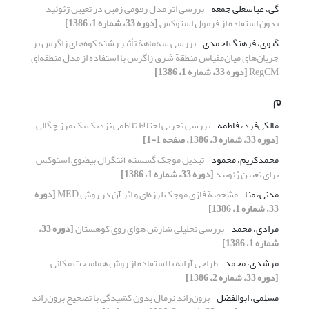
گی، عباسعلی جمعه
بررسی اثر مدل رقومی زمین در تعیین ژئوئید
بدون استفاده از فرمول استوکس
[دوره 33، شماره 1، 1386]
گیوی، فرهنگ احمدی
بررسی سه‌ماهة تأثیر رشته کوه‌های زاگرس بر
جریان‌های میان‌مقیاس منطقة شرق زاگرس با استفاده از مدل منطقه‌ای
RegCM
[دوره 33، شماره 1، 1386]
م
مالکی‌فرد، فاطمه
بررسی تجربی اختلاط تلاطمی نزدیک یک مرز چگالی
[دوره 33، شماره 3، 1386، صفحه 1-1]
محمدکریم، محمود
تبدیل موجک گسستة آنتگرال بیضوی استوکس
برای تعیین ژئویید
[دوره 33، شماره 1، 1386]
مدنی، منا
مشخصة فازی موجک لرزه‌ای و اثر آن در روش MED
[دوره
33، شماره 1، 1386]
مرادی، محمد
بررسی تحلیلی شارش هوای روی کوهستان
[دوره 33،
شماره 1، 1386]
مرشدی، محمد
طراحی آرایه با استفاده از روش همامیخت مکانی
[دوره 33، شماره 2، 1386]
مسلمی، ابوالفضل
برون‌راند نرمال بدون کشیدگی با تصحیح برون‌راند