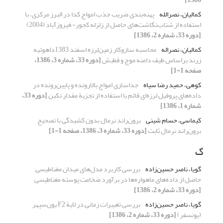
کمالیان، نصرالله
پهنه‌بندی ضریب جذب امواج کدا در البرز مرکزی، با
استفاده از شتاب‌نگاشت‌های حاصل از زلزله کجور- فیروزآباد (2004)
[دوره 33، شماره 2، 1386]
کمالیان، نصراله
محاسبه سازوکار زمین‌لرزه اسفند 1383داهوئیه
زرند براساس طیف دامنه موج و قطبش
[دوره 33، شماره 3، 1386،
صفحه 1-1]
کوهی، حمید رضا سیاه
جداسازی امواج بالارونده و پایین‌رونده در
داده‌های پروفیل لرزه‌ای قائم با استفاده از تجزیة مقدار تکین
[دوره 33،
شماره 1، 1386]
کیماسی، حسام شینی
برون‌راند نرمال بدون کشیدگی با تصحیح
برون‌راند نرمال ثابت
[دوره 33، شماره 3، 1386، صفحه 1-1]
گ
گویا، ناصر حسین‌زاده
بررسی کاربرد مدل‌های میدان مغناطیسی
حاصل از داده‌های ماهواره‌ها در برآورد ضخامت پوسته مغناطیسی
[دوره 33، شماره 2، 1386]
گویا، ناصر حسین‌زاده
بررسی تغییرات زمانی در لایة F2 یون‌سپهر
(یونسفر)
[دوره 33، شماره 2، 1386]