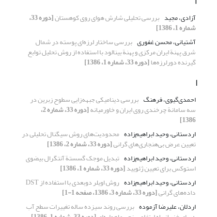
آ
آزادی، مجید
بررسی تحلیلی شارش هوای روی کوهستان
[دوره 33،
شماره 1، 1386]
آشتیانی، محسن غفوری
بررسی ساختار لرزه‌ای پوسته در شمال
شرق پهنة ایران مرکزی و پهنة بینالود با استفاده از روش تحلیل توابع
گیرنده دورلرزه‌ها
[دوره 33، شماره 1، 1386]
ا
احمدی‌گیوی، فرهنگ
بررسی دینامیکی جبهه‌زایی سطوح زبرین در
سه سامانة چرخندی روی ایران و خاورمیانه
[دوره 33، شماره 2،
1386]
اردستانی، وحید ابراهیم‌زاده
محدودیت‌های روش سیگنال تحلیلی در
تعیین عرض بی‌هنجاری‌های گرانی
[دوره 33، شماره 2، 1386]
اردستانی، وحید ابراهیم‌زاده
تبدیل موجک گسستة آنتگرال بیضوی
استوکس برای تعیین ژئویید
[دوره 33، شماره 1، 1386]
اردستانی، وحید ابراهیم‌زاده
روش اویلر دوبعدی با استفاده از DST
داده‌های گرانی
[دوره 33، شماره 3، 1386، صفحه 1-1]
اردلان، علیرضا آزموده
بررسی روند سیزده ساله تغییرات سطح آب
دریای ‌خزر از راه ارتفاع‌سنجی ماهواره‌ای
[دوره 33، شماره 1، 1386]