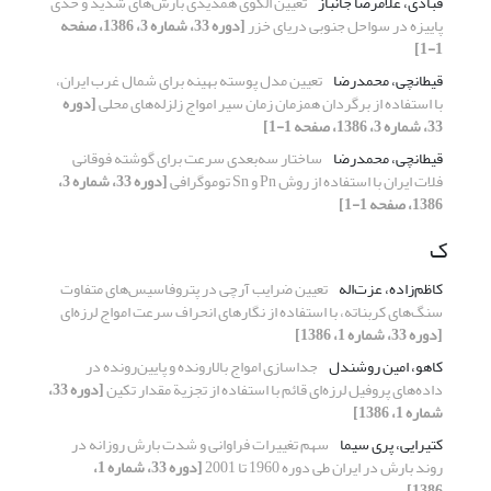
قبادی، غلامرضا جانباز
تعیین الگوی همدیدی بارش‌های شدید و حدّی
پاییزه در سواحل جنوبی دریای خزر
[دوره 33، شماره 3، 1386، صفحه
1-1]
قیطانچی، محمدرضا
تعیین مدل پوسته بهینه برای شمال غرب ایران،
با استفاده از برگردان همزمان زمان سیر امواج زلزله‌های محلی
[دوره
33، شماره 3، 1386، صفحه 1-1]
قیطانچی، محمدرضا
ساختار سه‌بعدی سرعت برای گوشته فوقانی
فلات ایران با استفاده از روش Pn و Sn توموگرافی
[دوره 33، شماره 3،
1386، صفحه 1-1]
ک
کاظم‌زاده، عزت‌اله
تعیین ضرایب آرچی در پتروفاسیس‌های متفاوت
سنگ‌های کربناته، با استفاده از نگارهای انحراف سرعت امواج لرزه‌ای
[دوره 33، شماره 1، 1386]
کاهو، امین روشندل
جداسازی امواج بالارونده و پایین‌رونده در
داده‌های پروفیل لرزه‌ای قائم با استفاده از تجزیة مقدار تکین
[دوره 33،
شماره 1، 1386]
کتیرایی، پری سیما
سهم تغییرات فراوانی و شدت بارش روزانه در
روند بارش در ایران طی دوره 1960 تا 2001
[دوره 33، شماره 1،
1386]