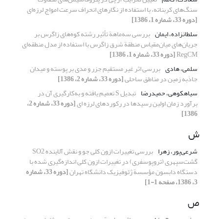
سنگ‌های کربناته، با استفاده از نگارهای انحراف سرعت امواج لرزه‌ای
[دوره 33، شماره 1، 1386]
سلطانزاده، ایمان
بررسی سه‌ماهة تأثیر رشته کوه‌های زاگرس بر
جریان‌های میان‌مقیاس منطقة شرق زاگرس با استفاده از مدل منطقه‌ای
RegCM
[دوره 33، شماره 1، 1386]
سلمی، هادی
بررسی اثر غیر مستقیم جزر و مدی بر پوسته و میدان
جاذبه زمین در مناطق ساحلی
[دوره 33، شماره 2، 1386]
سیاهکوهی، حمیدرضا
تبدیل S تعمیم یافته و به‌کارگیری آن در
برآورد زمان اولین رسیدها در رکوردهای لرزه ای
[دوره 33، شماره 2،
1386]
ش
شرعی‌پور، زهرا
بررسی تغییرات ازون کلی جو و نقش آلاینده SO2
گشت‌سپهری (تروپوسفری) در تغییرات ازون کلی اندازه‌گیری شده با
دستگاه دابسون مؤسسة ژئوفیزیک دانشگاه تهران
[دوره 33، شماره
3، 1386، صفحه 1-1]
ص