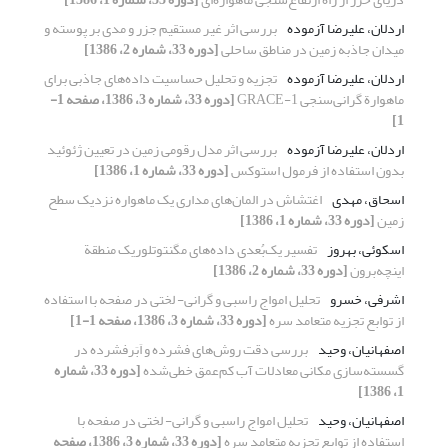
اردلان، علیرضا آزموده
بررسی اثر غیر مستقیم جزر و مدی بر پوسته و
میدان جاذبه زمین در مناطق ساحلی
[دوره 33، شماره 2، 1386]
اردلان، علیرضا آزموده
تجزیه و تحلیل حساسیت داده‌های جاذبی برای
ماهوارة گرانی‌سنجی GRACE-1
[دوره 33، شماره 3، 1386، صفحه 1-
1]
اردلان، علیرضا آزموده
بررسی اثر مدل رقومی زمین در تعیین ژئوئید
بدون استفاده از فرمول استوکس
[دوره 33، شماره 1، 1386]
اسحاق، مهدی
اغتشاش در المان‌های مداری یک ماهواره نزدیک سطح
زمین
[دوره 33، شماره 1، 1386]
اسکوئی، بهروز
تفسیر یک‌بُعدی داده‌‌های مگنتوتلوریک منطقة
اینچه‌برون
[دوره 33، شماره 2، 1386]
اشرفی، خسرو
تحلیل امواج راسبی و گرانی- لختی در صفحه با استفاده
از توابع تجزیه متعامد سره
[دوره 33، شماره 3، 1386، صفحه 1-1]
اصفهانیان، وحید
بررسی دقت روش‌های فشرده و اَبَرفشرده در
گسسته‌سازی مکانی معادلات آب کم‌عمق خطی‌شده
[دوره 33، شماره
1، 1386]
اصفهانیان، وحید
تحلیل امواج راسبی و گرانی- لختی در صفحه با
استفاده از توابع تجزیه متعامد سره
[دوره 33، شماره 3، 1386، صفحه