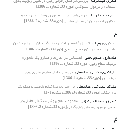
صفری، عبدالرضا
بررسی اثر مدل رقومی زمین در تعیین ژئوئید بدون
استفاده از فرمول استوکس
[دوره 33، شماره 1، 1386]
صفری، عبدالرضا
بررسی اثر غیر مستقیم جزر و مدی بر پوسته و
میدان جاذبه زمین در مناطق ساحلی
[دوره 33، شماره 2، 1386]
ع
عسکری، روح‌اله
تبدیل S تعمیم یافته و به‌کارگیری آن در برآورد زمان
اولین رسیدها در رکوردهای لرزه ای
[دوره 33، شماره 2، 1386]
علمداری، مهدی نجفی
اغتشاش در المان‌های مداری یک ماهواره
نزدیک سطح زمین
[دوره 33، شماره 1، 1386]
علی‌اکبری‌بیدختی، عباسعلی
بررسی تحلیلی شارش هوای روی
کوهستان
[دوره 33، شماره 1، 1386]
علی‏اکبری‏بیدختی، عباسعلی
بررسی تجربی اختلاط تلاطمی نزدیک یک
مرز چگالی
[دوره 33، شماره 3، 1386، صفحه 1-1]
عنبران، سیدهانی متولّی
محدودیت‌های روش سیگنال تحلیلی در
تعیین عرض بی‌هنجاری‌های گرانی
[دوره 33، شماره 2، 1386]
غ
غلامی، علی
قطع بهینة تجزیه مقادیر تکین در حل مسئله‌های معکوس