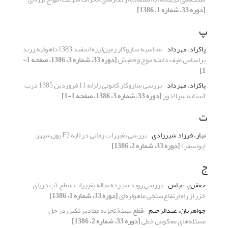
[دوره 33، شماره 1، 1386]
پ
پاکزاد، مهرداد
محاسبه سازوکار زمین‌لرزه اسفند 1383داهوئیه زرند
براساس طیف دامنه موج و قطبش
[دوره 33، شماره 3، 1386، صفحه 1-
1]
پاکزاد، مهرداد
بررسی سازوکار کانونی زلزله‌ 11 فروردین 1385 درب
آستانه سیلاخور
[دوره 33، شماره 3، 1386، صفحه 1-1]
ت
تبار، فرزاد شیرزادی
بررسی تغییرات زمانی در لایة F2 یون‌سپهر
(یونسفر)
[دوره 33، شماره 2، 1386]
ج
جعفری، عباس
بررسی روند سیزده ساله تغییرات سطح آب دریای
‌خزر از راه ارتفاع‌سنجی ماهواره‌ای
[دوره 33، شماره 1، 1386]
جواهریان، عبدالرحیم
قطع بهینة تجزیه مقادیر تکین در حل
مسئله‌های معکوس خطی
[دوره 33، شماره 2، 1386]