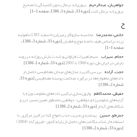
جواهریان، عبدالرحیم
برون‌راند نرمال بدون کشیدگی با تصحیح
برون‌راند نرمال ثابت
[دوره 33، شماره 3، 1386، صفحه 1-1]
ح
حاتمی، محمدرضا
محاسبه سازوکار زمین‌لرزه اسفند 1383داهوئیه
زرند براساس طیف دامنه موج و قطبش
[دوره 33، شماره 3، 1386،
صفحه 1-1]
حجام، سهراب
سهم تغییرات فراوانی و شدت بارش روزانه در روند
بارش در ایران طی دوره 1960 تا 2001
[دوره 33، شماره 1، 1386]
حجت، آزاده
بررسی کاربرد مدل‌های میدان مغناطیسی حاصل از
داده‌های ماهواره‌ها در برآورد ضخامت پوسته مغناطیسی
[دوره 33،
شماره 2، 1386]
حفیظی، محمدکاظم
وارون‌سازی ترکیبی داده‌های مقاومت ویژه با
آرایه‌های شلومبرژه و دوقطبی- دوقطبی به‌منظور تعیین مسیر درز و
شکاف‌های آبدار
[دوره 33، شماره 2، 1386]
حمزه‌لو، حسین
پهنه‌بندی ضریب جذب امواج کدا در البرز مرکزی، با
استفاده از شتاب‌نگاشت‌های حاصل از زلزله کجور- فیروزآباد (2004)
[دوره 33، شماره 2، 1386]