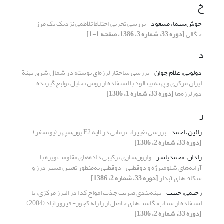
خ
خوش‌سیما، مسعود
بررسی تجربی اختلاط تلاطمی نزدیک یک مرز
چگالی
[دوره 33، شماره 3، 1386، صفحه 1-1]
د
دولویی، غلام جوان
بررسی ساختار لرزه‌ای پوسته در شمال شرق پهنة
ایران مرکزی و پهنة بینالود با استفاده از روش تحلیل توابع گیرنده
دورلرزه‌ها
[دوره 33، شماره 1، 1386]
ر
رائین، احمد
بررسی تغییرات زمانی در لایة F2 یون‌سپهر (یونسفر)
[دوره 33، شماره 2، 1386]
رادان، محمدیاسر
وارون‌سازی ترکیبی داده‌های مقاومت ویژه با
آرایه‌های شلومبرژه و دوقطبی- دوقطبی به‌منظور تعیین مسیر درز و
شکاف‌های آبدار
[دوره 33، شماره 2، 1386]
رحیمی، حبیب
پهنه‌بندی ضریب جذب امواج کدا در البرز مرکزی، با
استفاده از شتاب‌نگاشت‌های حاصل از زلزله کجور- فیروزآباد (2004)
[دوره 33، شماره 2، 1386]