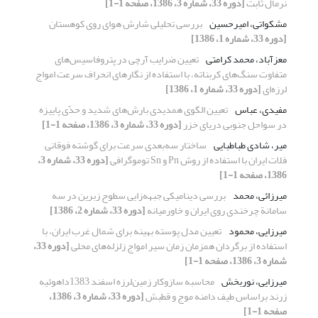
نرمال ثابت
[دوره 33، شماره 3، 1386، صفحه 1-1]
مشکواتی، امیرحسین
بررسی تحلیلی شارش هوای روی کوهستان
[دوره 33، شماره 1، 1386]
معزآباد، محمد کرامتی
تعیین ضرایب آرچی در پتروفاسیس‌های
متفاوت سنگ‌های کربناته، با استفاده از نگارهای انحراف سرعت امواج
لرزه‌ای
[دوره 33، شماره 1، 1386]
مفیدی، عباس
تعیین الگوی همدیدی بارش‌های شدید و حدّی پاییزه
در سواحل جنوبی دریای خزر
[دوره 33، شماره 3، 1386، صفحه 1-1]
میر، شادی طباطبایی
ساختار سه‌بعدی سرعت برای گوشته فوقانی
فلات ایران با استفاده از روش Pn و Sn توموگرافی
[دوره 33، شماره 3،
1386، صفحه 1-1]
میرزائی، محمد
بررسی دینامیکی جبهه‌زایی سطوح زبرین در سه
سامانة چرخندی روی ایران و خاورمیانه
[دوره 33، شماره 2، 1386]
میرزایی، محمود
تعیین مدل پوسته بهینه برای شمال غرب ایران، با
استفاده از برگردان همزمان زمان سیر امواج زلزله‌های محلی
[دوره 33،
شماره 3، 1386، صفحه 1-1]
میرزایی، نوربخش
محاسبه سازوکار زمین‌لرزه اسفند 1383داهوئیه
زرند براساس طیف دامنه موج و قطبش
[دوره 33، شماره 3، 1386،
صفحه 1-1]